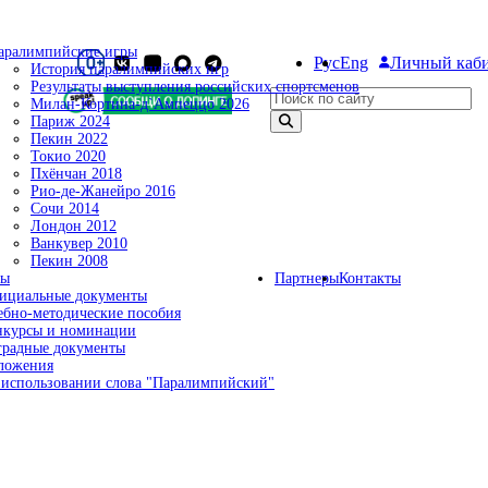
аралимпийские игры
Рус
Eng
Личный каб
История паралимпийских игр
Результаты выступления российских спортсменов
Поиск по сайту
Милан-Кортина-д`Ампеццо 2026
Париж 2024
Пекин 2022
Токио 2020
Пхёнчан 2018
Рио-де-Жанейро 2016
Сочи 2014
Лондон 2012
Ванкувер 2010
Пекин 2008
ты
Партнеры
Контакты
ициальные документы
ебно-методические пособия
нкурсы и номинации
градные документы
ложения
 использовании слова "Паралимпийский"