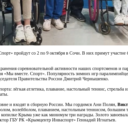
орт» пройдут со 2 по 9 октября в Сочи. В них примут участие 
хранения соревновательной активности наших спортсменов и па
ия «Мы вместе. Спорт». Популярность зимних игр паралимпийце
едседателя Правительства России Дмитрий Чернышенко.
орта: лёгкая атлетика, плавание, настольный теннис, стрельба и
аты.
вне и входят в сборную России. Мы гордимся Ани Полян,
Викт
олом, волейболом, плаванием, настольным теннисом, большим т
 В копилке Крыма уже как минимум три награды. Золото завоева
ктор ГБУ РК «Крымцентр Инваспорт» Геннадий Игнатьев.