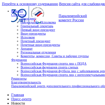
Перейти к основному содержанию
Версия сайта для слабовид
Комитет
Структура
Паралимпийский
Президент
комитет России
Председатель Исполкома
Генеральный секретарь
Первый вице-президент
Вице-президенты
Исполком
Почетный президент
Почетные вице-президенты
Аппарат
Региональные отделения
Комитеты, комиссии, Советы и рабочие группы
Федерации
Всероссийская Федерация спорта лиц с ПОДА
Всероссийская федерация спорта слепых
Всероссийская Федерация футбола лиц с заболеванием це
Всероссийская Федерация спорта лиц с интеллектуальны
Реквизиты
Благотворительность
Паралимпийский центр дополнительного профессионального об
Главная
Пресс-центр
Новости