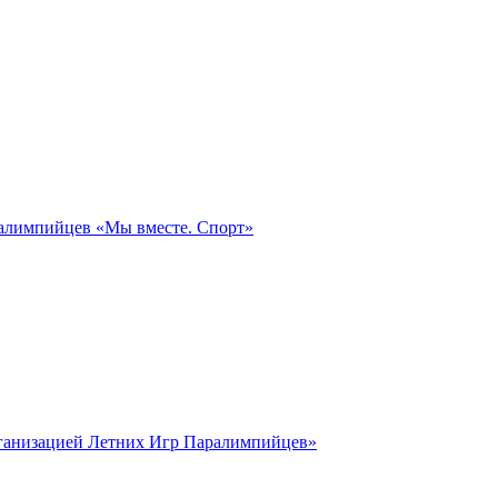
ралимпийцев «Мы вместе. Спорт»
рганизацией Летних Игр Паралимпийцев»