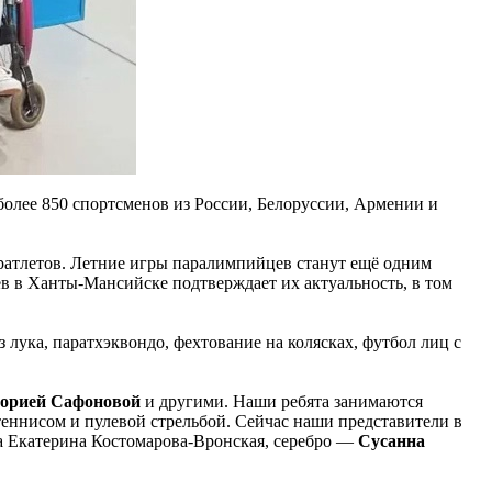
более 850 спортсменов из России, Белоруссии, Армении и
ратлетов. Летние игры паралимпийцев станут ещё одним
в в Ханты-Мансийске подтверждает их актуальность, в том
з лука, паратхэквондо, фехтование на колясках, футбол лиц с
орией Сафоновой
и другими. Наши ребята занимаются
еннисом и пулевой стрельбой. Сейчас наши представители в
ла Екатерина Костомарова-Вронская, серебро —
Сусанна