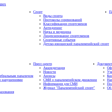
ящих
Спорт
П
Виды спорта
Протоколы соревнований
Классификация спортсменов
Антидопинг
Наука и медицина
Лицензирование спортсменов
Спортивные события
Детско-юношеский паралимпийский спорт
Пресс-центр
Докумен
Аккредитация
Оф
Новости
Уч
ребральным параличом
Анонсы
Ко
ми нарушениями
СМИ о паралимпийском движении
На
Информация для СМИ
По
Журнал "Паралимпийский спорт"
Об
разования