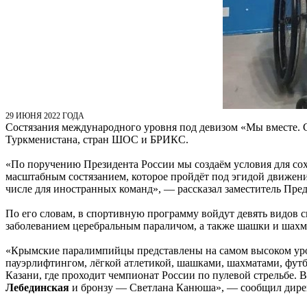
29 ИЮНЯ 2022 ГОДА
Состязания международного уровня под девизом «Мы вместе. Сп
Туркменистана, стран ШОС и БРИКС.
«По поручению Президента России мы создаём условия для со
масштабным состязанием, которое пройдёт под эгидой движен
числе для иностранных команд», — рассказал заместитель Пр
По его словам, в спортивную программу войдут девять видов сп
заболеванием церебральным параличом, а также шашки и шахм
«Крымские паралимпийцы представлены на самом высоком уро
пауэрлифтингом, лёгкой атлетикой, шашками, шахматами, футб
Казани, где проходит чемпионат России по пулевой стрельбе.
Лебединская
и бронзу — Светлана Канюша», — сообщил дире