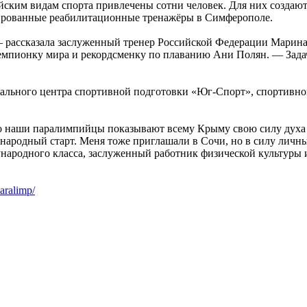
йским видам спорта привлечены сотни человек. Для них создают
тированные реабилитационные тренажёры в Симферополе.
— рассказала заслуженный тренер Российской Федерации Марина
чемпионку мира и рекордсменку по плаванию Ани Полян. — Зада
ального центра спортивной подготовки «Юг-Спорт», спортивно
 что наши паралимпийцы показывают всему Крыму свою силу духа
народный старт. Меня тоже приглашали в Сочи, но в силу личны
народного класса, заслуженный работник физической культуры 
aralimp/