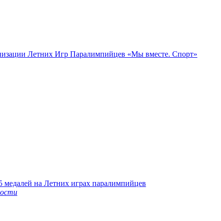
низации Летних Игр Паралимпийцев «Мы вместе. Спорт»
5 медалей на Летних играх паралимпийцев
вости