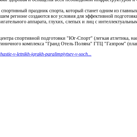
ортивный праздник спорта, который станет одним из главных с
шем регионе создаются все условия для эффективной подготовки
игательного аппарата, глухих, слепых и лиц с интеллектуаль
нтра спортивной подготовки "Юг-Спорт" (легкая атлетика, нас
стиничного комплекса "Гранд Отель Поляна" ГТЦ "Газпром" (пла
astie-v-letnikh-igrakh-paralimpiytsev-v-soch...