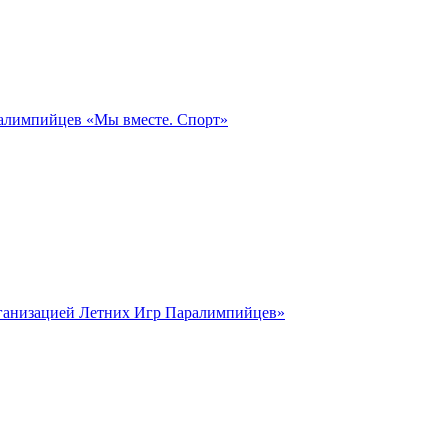
ралимпийцев «Мы вместе. Спорт»
рганизацией Летних Игр Паралимпийцев»