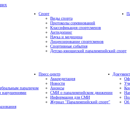
ящих
Спорт
П
Виды спорта
Протоколы соревнований
Классификация спортсменов
Антидопинг
Наука и медицина
Лицензирование спортсменов
Спортивные события
Детско-юношеский паралимпийский спорт
Пресс-центр
Докумен
Аккредитация
Оф
Новости
Уч
ребральным параличом
Анонсы
Ко
ми нарушениями
СМИ о паралимпийском движении
На
Информация для СМИ
По
Журнал "Паралимпийский спорт"
Об
разования