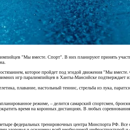
лимпийцев "Мы вместе. Спорт". В них планируют принять участи
на.
стязанием, которое пройдет под эгидой движения "Мы вместе. С
имних игр паралимпийцев в Ханты-Мансийске подтверждает их 
летика, плавание, настольный теннис, стрельба из лука, паратх
запланированное режиме, – делится самарский спортсмен, брон
 сократить время на коронных дистанциях. В любых соревнования
 четыре федеральных тренировочных центра Минспорта РФ. Все
ями здоровья и оснащены всей необходимой инфраструктурой и