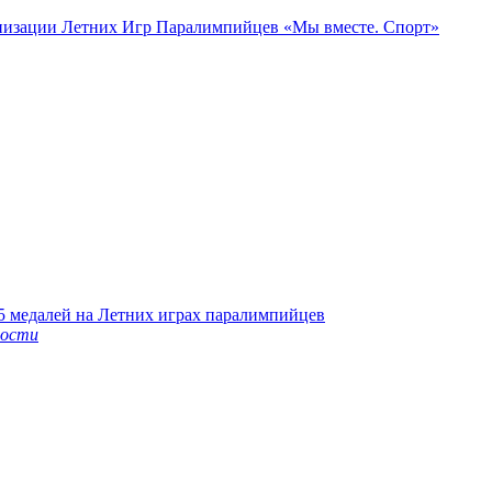
низации Летних Игр Паралимпийцев «Мы вместе. Спорт»
5 медалей на Летних играх паралимпийцев
вости