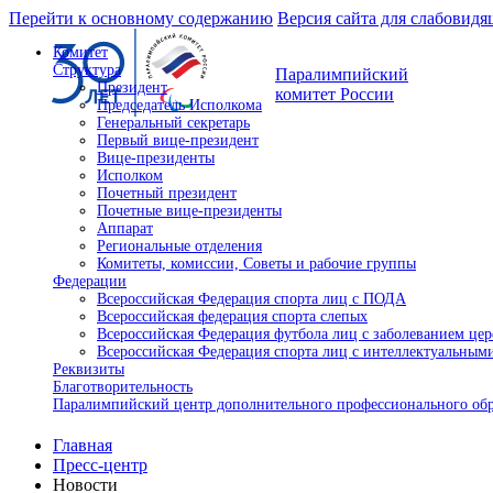
Перейти к основному содержанию
Версия сайта для слабовид
Комитет
Структура
Паралимпийский
Президент
комитет России
Председатель Исполкома
Генеральный секретарь
Первый вице-президент
Вице-президенты
Исполком
Почетный президент
Почетные вице-президенты
Аппарат
Региональные отделения
Комитеты, комиссии, Советы и рабочие группы
Федерации
Всероссийская Федерация спорта лиц с ПОДА
Всероссийская федерация спорта слепых
Всероссийская Федерация футбола лиц с заболеванием це
Всероссийская Федерация спорта лиц с интеллектуальны
Реквизиты
Благотворительность
Паралимпийский центр дополнительного профессионального об
Главная
Пресс-центр
Новости