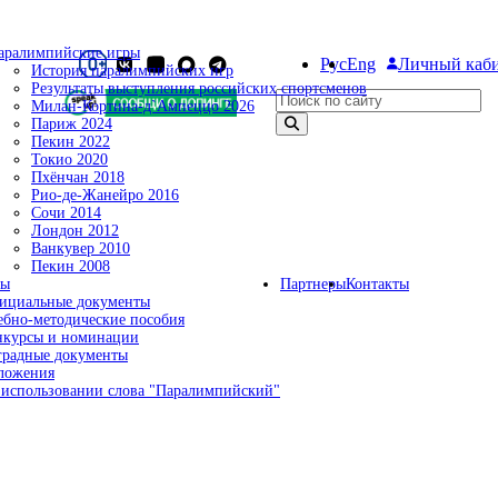
аралимпийские игры
Рус
Eng
Личный каб
История паралимпийских игр
Результаты выступления российских спортсменов
Поиск по сайту
Милан-Кортина-д`Ампеццо 2026
Париж 2024
Пекин 2022
Токио 2020
Пхёнчан 2018
Рио-де-Жанейро 2016
Сочи 2014
Лондон 2012
Ванкувер 2010
Пекин 2008
ты
Партнеры
Контакты
ициальные документы
ебно-методические пособия
нкурсы и номинации
градные документы
ложения
 использовании слова "Паралимпийский"