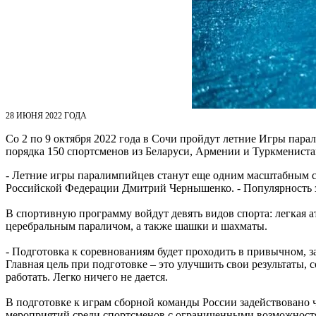
28 ИЮНЯ 2022 ГОДА
Со 2 по 9 октября 2022 года в Сочи пройдут летние Игры пара
порядка 150 спортсменов из Беларуси, Армении и Туркмениста
- Летние игры паралимпийцев станут еще одним масштабным со
Российской Федерации Дмитрий Чернышенко. - Популярность з
В спортивную программу войдут девять видов спорта: легкая ат
церебральным параличом, а также шашки и шахматы.
- Подготовка к соревнованиям будет проходить в привычном, 
Главная цель при подготовке – это улучшить свои результаты,
работать. Легко ничего не дается.
В подготовке к играм сборной команды России задействовано
мероприятий среди спортсменов с ограниченными возможност