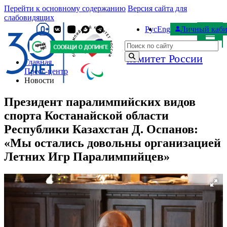
Перейти к основному содержанию
Версия сайта для
слабовидящих
Рус
Eng
Личный каби
Паралимпийский
Поиск по сайту
комитет России
Главная
Пресс-центр
Новости
Президент паралимпийских видов
спорта Костанайской области
Республики Казахстан Д. Оспанов:
«Мы остались довольны организацией
Летних Игр Паралимпийцев»