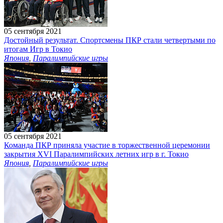
05 сентября 2021
Достойный результат. Спортсмены ПКР стали четвертыми по
итогам Игр в Токио
Япония
,
Паралимпийские игры
05 сентября 2021
Команда ПКР приняла участие в торжественной церемонии
закрытия XVI Паралимпийских летних игр в г. Токио
Япония
,
Паралимпийские игры