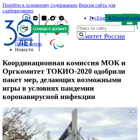
Перейти к основному содержанию
Версия сайта для
слабовидящих
Рус
Eng
Личный каби
Паралимпийский
Поиск по сайту
комитет России
Главная
Пресс-центр
Новости
Координационная комиссия МОК и
Оргкомитет ТОКИО-2020 одобрили
пакет мер, делающих возможными
игры в условиях пандемии
коронавирусной инфекции