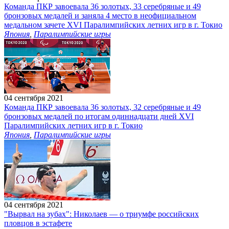
Команда ПКР завоевала 36 золотых, 33 серебряные и 49
бронзовых медалей и заняла 4 место в неофициальном
медальном зачете XVI Паралимпийских летних игр в г. Токио
Япония
,
Паралимпийские игры
04 сентября 2021
Команда ПКР завоевала 36 золотых, 32 серебряные и 49
бронзовых медалей по итогам одиннадцати дней XVI
Паралимпийских летних игр в г. Токио
Япония
,
Паралимпийские игры
04 сентября 2021
"Вырвал на зубах": Николаев — о триумфе российских
пловцов в эстафете