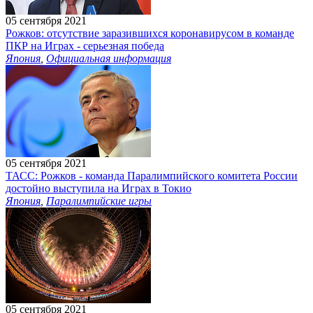
05 сентября 2021
Рожков: отсутствие заразившихся коронавирусом в команде
ПКР на Играх - серьезная победа
Япония
,
Официальная информация
05 сентября 2021
ТАСС: Рожков - команда Паралимпийского комитета России
достойно выступила на Играх в Токио
Япония
,
Паралимпийские игры
05 сентября 2021