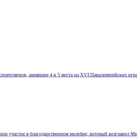
спортсменов, занявшие 4 и 5 места на XVI Паралимпийских игр
яли участие в благодарственном молебне, который возглавил 