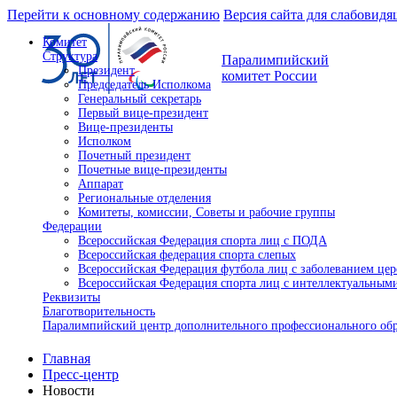
Перейти к основному содержанию
Версия сайта для слабовид
Комитет
Структура
Паралимпийский
Президент
комитет России
Председатель Исполкома
Генеральный секретарь
Первый вице-президент
Вице-президенты
Исполком
Почетный президент
Почетные вице-президенты
Аппарат
Региональные отделения
Комитеты, комиссии, Советы и рабочие группы
Федерации
Всероссийская Федерация спорта лиц с ПОДА
Всероссийская федерация спорта слепых
Всероссийская Федерация футбола лиц с заболеванием це
Всероссийская Федерация спорта лиц с интеллектуальны
Реквизиты
Благотворительность
Паралимпийский центр дополнительного профессионального об
Главная
Пресс-центр
Новости