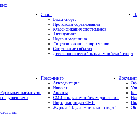
ящих
Спорт
П
Виды спорта
Протоколы соревнований
Классификация спортсменов
Антидопинг
Наука и медицина
Лицензирование спортсменов
Спортивные события
Детско-юношеский паралимпийский спорт
Пресс-центр
Докумен
Аккредитация
Оф
Новости
Уч
ребральным параличом
Анонсы
Ко
ми нарушениями
СМИ о паралимпийском движении
На
Информация для СМИ
По
Журнал "Паралимпийский спорт"
Об
разования