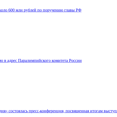
оло 600 млн рублей по поручению главы РФ
мо в адрес Паралимпийского комитета России
ня» состоялась пресс-конференция, посвященная итогам высту