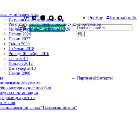
аралимпийские игры
Рус
Eng
Личный каб
История паралимпийских игр
Результаты выступления российских спортсменов
Поиск по сайту
Милан-Кортина-д`Ампеццо 2026
Париж 2024
Пекин 2022
Токио 2020
Пхёнчан 2018
Рио-де-Жанейро 2016
Сочи 2014
Лондон 2012
Ванкувер 2010
Пекин 2008
ты
Партнеры
Контакты
ициальные документы
ебно-методические пособия
нкурсы и номинации
градные документы
ложения
 использовании слова "Паралимпийский"