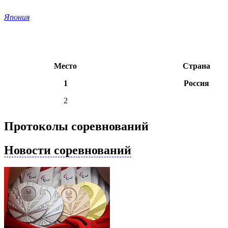
Япония
Место
Страна
1
Россия
2
Протоколы соревнований
Новости соревнований