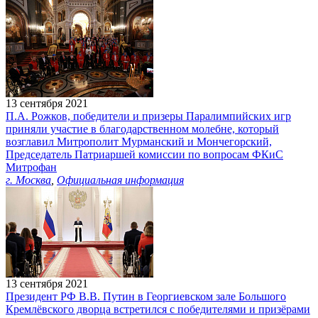
13 сентября 2021
П.А. Рожков, победители и призеры Паралимпийских игр
приняли участие в благодарственном молебне, который
возглавил Митрополит Мурманский и Мончегорский,
Председатель Патриаршей комиссии по вопросам ФКиС
Митрофан
г. Москва
,
Официальная информация
13 сентября 2021
Президент РФ В.В. Путин в Георгиевском зале Большого
Кремлёвского дворца встретился с победителями и призёрами