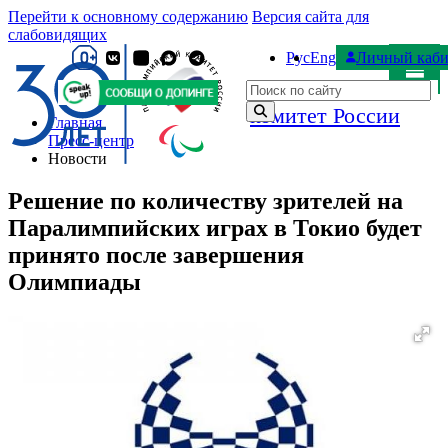
Перейти к основному содержанию
Версия сайта для
слабовидящих
Рус
Eng
Личный каби
Паралимпийский
Поиск по сайту
комитет России
Главная
Пресс-центр
Новости
Решение по количеству зрителей на
Паралимпийских играх в Токио будет
принято после завершения
Олимпиады