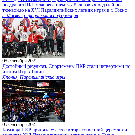
поздравил ПКР с завоеванием 3-х бронзовых медалей по
тхэквондо на XVI Паралимпийских летних играх в г. Токио
г. Москва
,
Официальная информация
05 сентября 2021
Достойный результат. Спортсмены ПКР стали четвертыми по
итогам Игр в Токио
Япония
,
Паралимпийские игры
05 сентября 2021
Команда ПКР приняла участие в торжественной церемонии