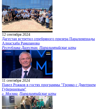
12 сентября 2024
Дагестан встретил серебряного призера Паралимпиады
Алиасхаба Рамазанова
Республика Дагестан
,
Паралимпийские игры
11 сентября 2024
Павел Рожков в гостях программы "Громко с Дмитрием
Губерниевым"
г. Москва
,
Паралимпийские игры