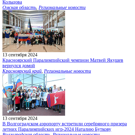
Кольцова
Омская область
,
Региональные новости
13 сентября 2024
Красноярский Паралимпийский чемпион Матвей Якушев
вернулся домой
Красноярский край
,
Региональные новости
13 сентября 2024
В Волгоградском аэропорту встретили серебряного призера
летних Паралимпийских игр-2024 Наталию Буткову
Волгоградская область
,
Региональные новости