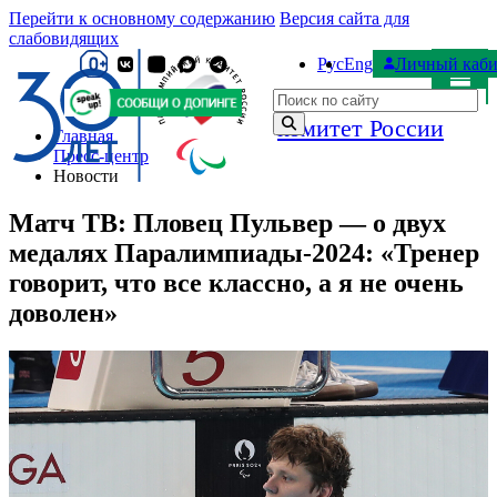
Перейти к основному содержанию
Версия сайта для
слабовидящих
Рус
Eng
Личный каби
Паралимпийский
Поиск по сайту
комитет России
Главная
Пресс-центр
Новости
Матч ТВ: Пловец Пульвер — о двух
медалях Паралимпиады‑2024: «Тренер
говорит, что все классно, а я не очень
доволен»