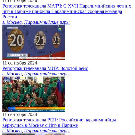
11 сентября 2024
Репортаж телеканала МАТЧ: С XVII Паралимпийских летних
игр в Париже прибыла Паралимпийская сборная команда
России
г. Москва
,
Паралимпийские игры
11 сентября 2024
Репортаж телеканала МИР: Золотой рейс
г. Москва
,
Паралимпийские игры
11 сентября 2024
Репортаж телеканала РЕН: Российские паралимпийцы
вернулись в Москву с Игр в Париже
г. Москва
,
Паралимпийские игры