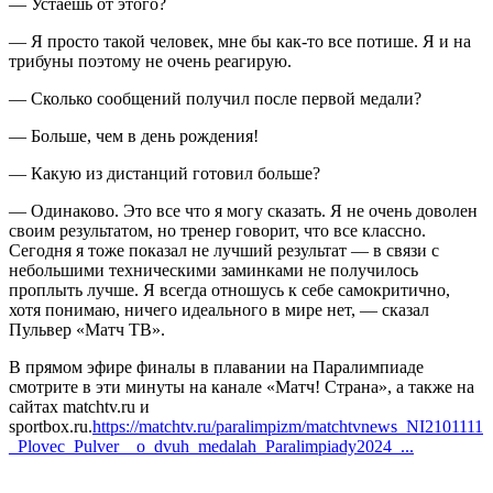
— Устаешь от этого?
— Я просто такой человек, мне бы как‑то все потише. Я и на
трибуны поэтому не очень реагирую.
— Сколько сообщений получил после первой медали?
— Больше, чем в день рождения!
— Какую из дистанций готовил больше?
— Одинаково. Это все что я могу сказать. Я не очень доволен
своим результатом, но тренер говорит, что все классно.
Сегодня я тоже показал не лучший результат — в связи с
небольшими техническими заминками не получилось
проплыть лучше. Я всегда отношусь к себе самокритично,
хотя понимаю, ничего идеального в мире нет, — сказал
Пульвер «Матч ТВ».
В прямом эфире финалы в плавании на Паралимпиаде
смотрите в эти минуты на канале «Матч! Страна», а также на
сайтах matchtv.ru и
sportbox.ru.
https://matchtv.ru/paralimpizm/matchtvnews_NI2101111
_Plovec_Pulver__o_dvuh_medalah_Paralimpiady2024_...