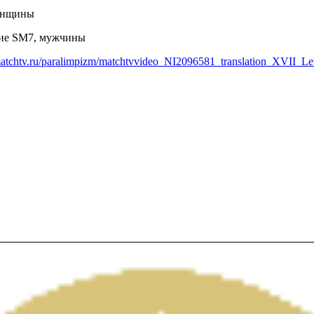
женщины
ние SM7, мужчины
matchtv.ru/paralimpizm/matchtvvideo_NI2096581_translation_XVII_Letn