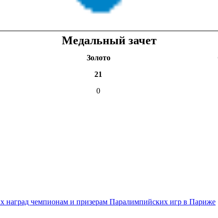
Медальный зачет
Золото
21
0
ых наград чемпионам и призерам Паралимпийских игр в Париже