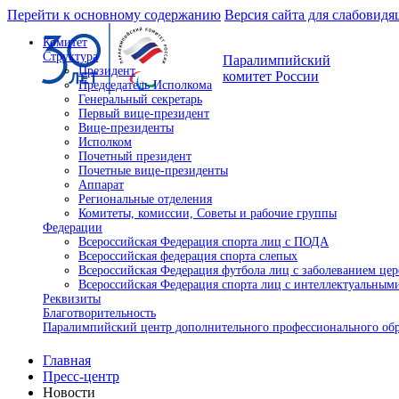
Перейти к основному содержанию
Версия сайта для слабовид
Комитет
Структура
Паралимпийский
Президент
комитет России
Председатель Исполкома
Генеральный секретарь
Первый вице-президент
Вице-президенты
Исполком
Почетный президент
Почетные вице-президенты
Аппарат
Региональные отделения
Комитеты, комиссии, Советы и рабочие группы
Федерации
Всероссийская Федерация спорта лиц с ПОДА
Всероссийская федерация спорта слепых
Всероссийская Федерация футбола лиц с заболеванием це
Всероссийская Федерация спорта лиц с интеллектуальны
Реквизиты
Благотворительность
Паралимпийский центр дополнительного профессионального об
Главная
Пресс-центр
Новости