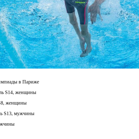
лимпиады в Париже
иль S14, женщины
 S8, женщины
ль S13, мужчины
мужчины