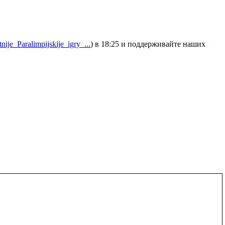
ije_Paralimpijskije_igry_...
) в 18:25 и поддерживайте наших