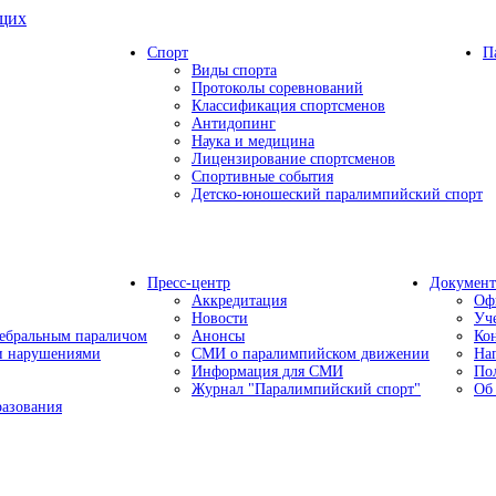
ящих
Спорт
П
Виды спорта
Протоколы соревнований
Классификация спортсменов
Антидопинг
Наука и медицина
Лицензирование спортсменов
Спортивные события
Детско-юношеский паралимпийский спорт
Пресс-центр
Докумен
Аккредитация
Оф
Новости
Уч
ребральным параличом
Анонсы
Ко
ми нарушениями
СМИ о паралимпийском движении
На
Информация для СМИ
По
Журнал "Паралимпийский спорт"
Об
разования