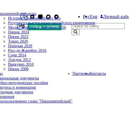
аралимпийские игры
Рус
Eng
Личный каб
История паралимпийских игр
Результаты выступления российских спортсменов
Поиск по сайту
Милан-Кортина-д`Ампеццо 2026
Париж 2024
Пекин 2022
Токио 2020
Пхёнчан 2018
Рио-де-Жанейро 2016
Сочи 2014
Лондон 2012
Ванкувер 2010
Пекин 2008
ты
Партнеры
Контакты
ициальные документы
ебно-методические пособия
нкурсы и номинации
градные документы
ложения
 использовании слова "Паралимпийский"