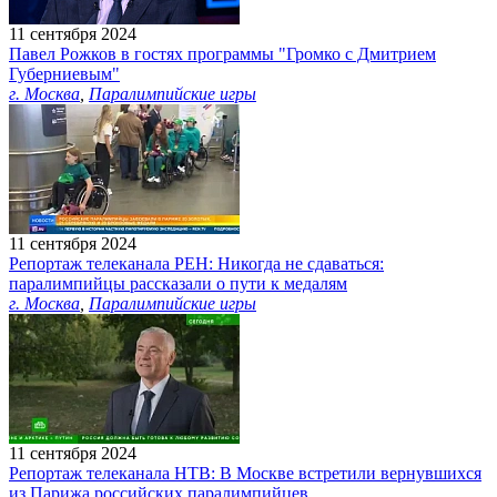
11 сентября 2024
Павел Рожков в гостях программы "Громко с Дмитрием
Губерниевым"
г. Москва
,
Паралимпийские игры
11 сентября 2024
Репортаж телеканала РЕН: Никогда не сдаваться:
паралимпийцы рассказали о пути к медалям
г. Москва
,
Паралимпийские игры
11 сентября 2024
Репортаж телеканала НТВ: В Москве встретили вернувшихся
из Парижа российских паралимпийцев