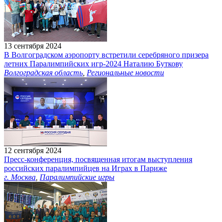
13 сентября 2024
В Волгоградском аэропорту встретили серебряного призера
летних Паралимпийских игр-2024 Наталию Буткову
Волгоградская область
,
Региональные новости
12 сентября 2024
Пресс-конференция, посвященная итогам выступления
российских паралимпийцев на Играх в Париже
г. Москва
,
Паралимпийские игры