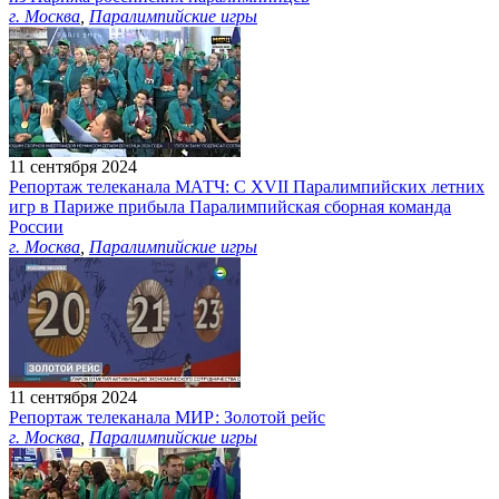
г. Москва
,
Паралимпийские игры
11 сентября 2024
Репортаж телеканала МАТЧ: С XVII Паралимпийских летних
игр в Париже прибыла Паралимпийская сборная команда
России
г. Москва
,
Паралимпийские игры
11 сентября 2024
Репортаж телеканала МИР: Золотой рейс
г. Москва
,
Паралимпийские игры