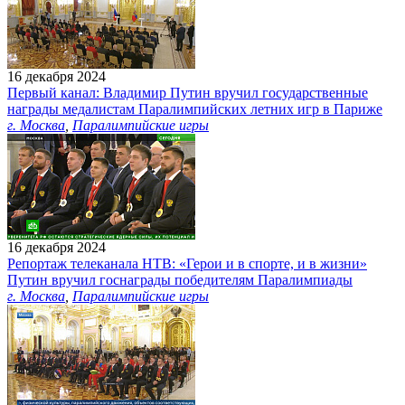
16 декабря 2024
Первый канал: Владимир Путин вручил государственные
награды медалистам Паралимпийских летних игр в Париже
г. Москва
,
Паралимпийские игры
16 декабря 2024
Репортаж телеканала НТВ: «Герои и в спорте, и в жизни»
Путин вручил госнаграды победителям Паралимпиады
г. Москва
,
Паралимпийские игры