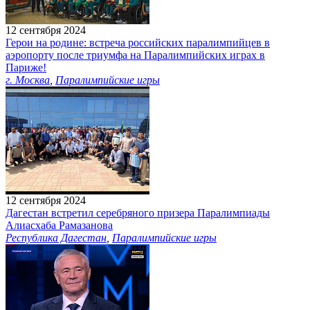
12 сентября 2024
Герои на родине: встреча российских паралимпийцев в
аэропорту после триумфа на Паралимпийских играх в
Париже!
г. Москва
,
Паралимпийские игры
12 сентября 2024
Дагестан встретил серебряного призера Паралимпиады
Алиасхаба Рамазанова
Республика Дагестан
,
Паралимпийские игры