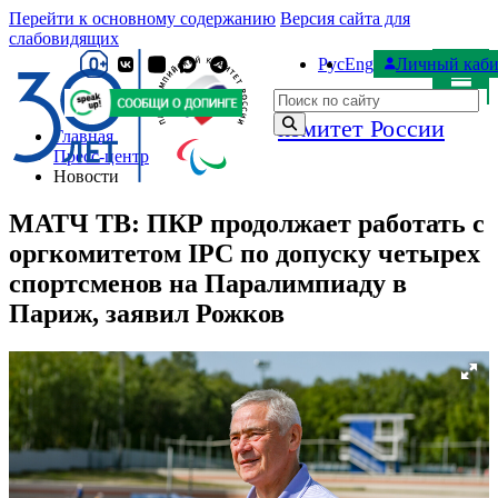
Перейти к основному содержанию
Версия сайта для
слабовидящих
Рус
Eng
Личный каби
Паралимпийский
Поиск по сайту
комитет России
Главная
Пресс-центр
Новости
МАТЧ ТВ: ПКР продолжает работать с
оргкомитетом IPC по допуску четырех
спортсменов на Паралимпиаду в
Париж, заявил Рожков