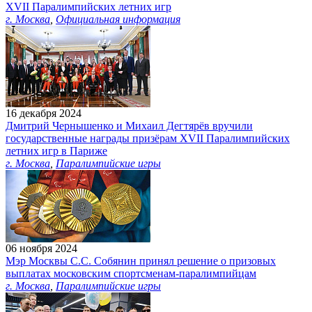
ХVII Паралимпийских летних игр
г. Москва
,
Официальная информация
16 декабря 2024
Дмитрий Чернышенко и Михаил Дегтярёв вручили
государственные награды призёрам XVII Паралимпийских
летних игр в Париже
г. Москва
,
Паралимпийские игры
06 ноября 2024
Мэр Москвы С.С. Собянин принял решение о призовых
выплатах московским спортсменам-паралимпийцам
г. Москва
,
Паралимпийские игры