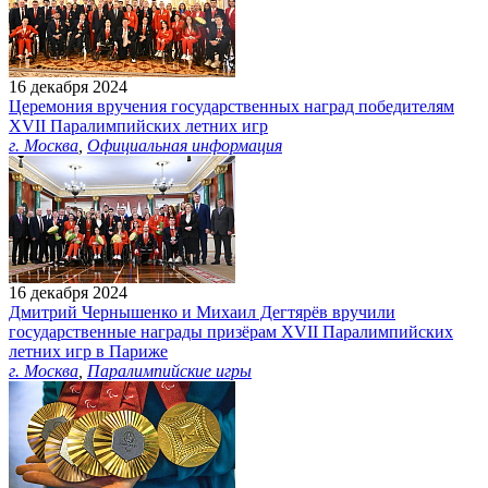
16 декабря 2024
Церемония вручения государственных наград победителям
ХVII Паралимпийских летних игр
г. Москва
,
Официальная информация
16 декабря 2024
Дмитрий Чернышенко и Михаил Дегтярёв вручили
государственные награды призёрам XVII Паралимпийских
летних игр в Париже
г. Москва
,
Паралимпийские игры