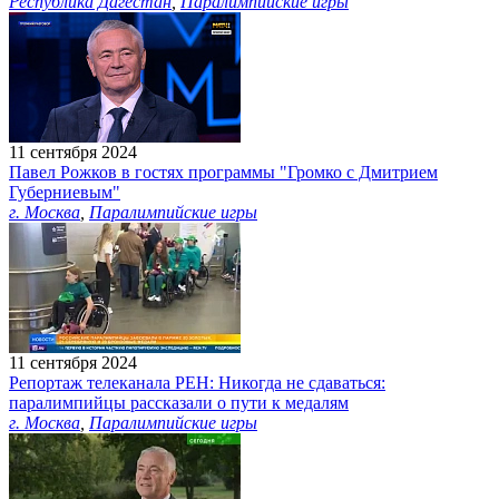
Республика Дагестан
,
Паралимпийские игры
11 сентября 2024
Павел Рожков в гостях программы "Громко с Дмитрием
Губерниевым"
г. Москва
,
Паралимпийские игры
11 сентября 2024
Репортаж телеканала РЕН: Никогда не сдаваться:
паралимпийцы рассказали о пути к медалям
г. Москва
,
Паралимпийские игры