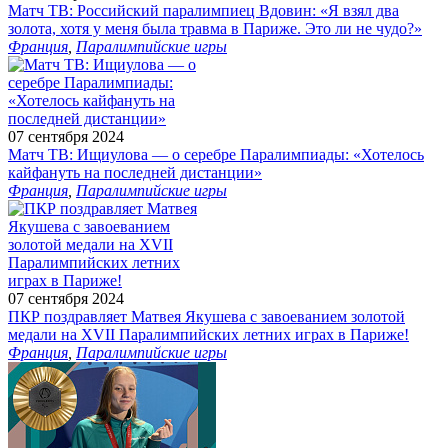
Матч ТВ: Российский паралимпиец Вдовин: «Я взял два
золота, хотя у меня была травма в Париже. Это ли не чудо?»
Франция
,
Паралимпийские игры
07 сентября 2024
Матч ТВ: Ищиулова — о серебре Паралимпиады: «Хотелось
кайфануть на последней дистанции»
Франция
,
Паралимпийские игры
07 сентября 2024
ПКР поздравляет Матвея Якушева с завоеванием золотой
медали на XVII Паралимпийских летних играх в Париже!
Франция
,
Паралимпийские игры