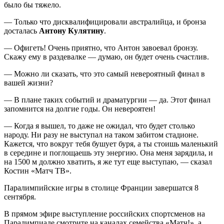
было бы тяжело.
— Только что дисквалифицировали австралийца, и бронза
досталась
Антону Кулятину
.
— Офигеть! Очень приятно, что Антон завоевал бронзу.
Скажу ему в раздевалке — думаю, он будет очень счастлив.
— Можно ли сказать, что это самый невероятный финал в
вашей жизни?
— В плане таких событий и драматургии — да. Этот финал
запомнится на долгие годы. Он невероятен!
— Когда я вышел, то даже не ожидал, что будет столько
народу. Ни разу не выступал на таком забитом стадионе.
Кажется, что вокруг тебя бушует буря, а ты стоишь маленький
в середине и поглощаешь эту энергию. Она меня зарядила, и
на 1500 м должно хватить, я же тут еще выступаю, — сказал
Костин «Матч ТВ».
Паралимпийские игры в столице Франции завершатся 8
сентября.
В прямом эфире выступление российских спортсменов на
Паралимпиаде смотрите на каналах семейства «Матч!», а