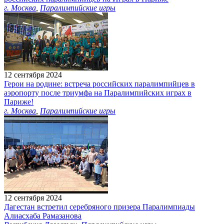
г. Москва
,
Паралимпийские игры
12 сентября 2024
Герои на родине: встреча российских паралимпийцев в
аэропорту после триумфа на Паралимпийских играх в
Париже!
г. Москва
,
Паралимпийские игры
12 сентября 2024
Дагестан встретил серебряного призера Паралимпиады
Алиасхаба Рамазанова