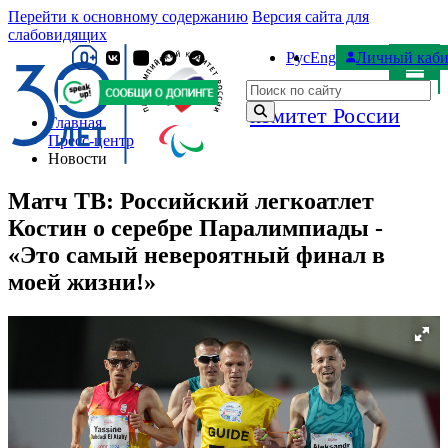
Перейти к основному содержанию
Версия сайта для
слабовидящих
Рус
Eng
Личный каби
Паралимпийский
Поиск по сайту
комитет России
Главная
Пресс-центр
Новости
Матч ТВ: Российский легкоатлет
Костин о серебре Паралимпиады -
«Это самый невероятный финал в
моей жизни!»