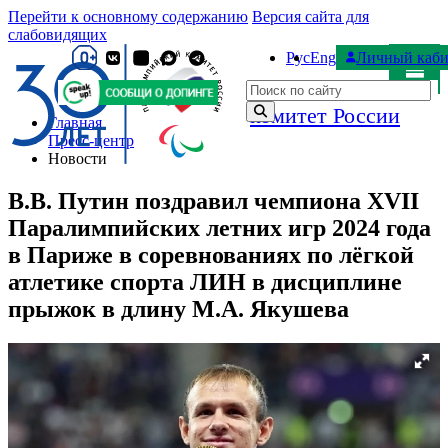
Перейти к основному содержанию
Версия сайта для
слабовидящих
Рус
Eng
Личный каби
Паралимпийский
Поиск по сайту
комитет России
Главная
Пресс-центр
Новости
В.В. Путин поздравил чемпиона XVII
Паралимпийских летних игр 2024 года
в Париже в соревнованиях по лёгкой
атлетике спорта ЛИН в дисциплине
прыжок в длину М.А. Якушева