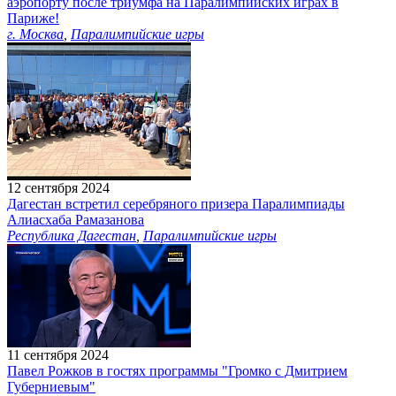
аэропорту после триумфа на Паралимпийских играх в
Париже!
г. Москва
,
Паралимпийские игры
12 сентября 2024
Дагестан встретил серебряного призера Паралимпиады
Алиасхаба Рамазанова
Республика Дагестан
,
Паралимпийские игры
11 сентября 2024
Павел Рожков в гостях программы "Громко с Дмитрием
Губерниевым"