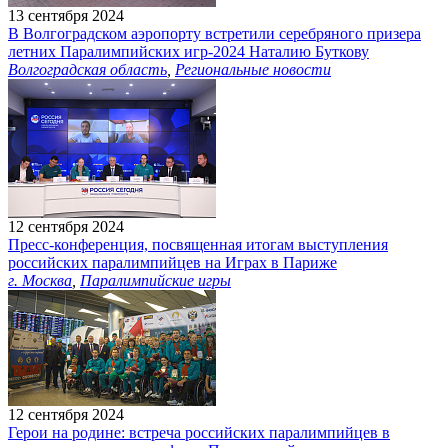
13 сентября 2024
В Волгоградском аэропорту встретили серебряного призера
летних Паралимпийских игр-2024 Наталию Буткову
Волгоградская область
,
Региональные новости
12 сентября 2024
Пресс-конференция, посвященная итогам выступления
российских паралимпийцев на Играх в Париже
г. Москва
,
Паралимпийские игры
12 сентября 2024
Герои на родине: встреча российских паралимпийцев в