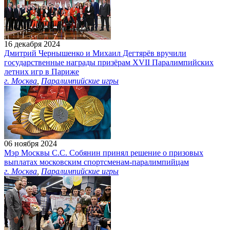
16 декабря 2024
Дмитрий Чернышенко и Михаил Дегтярёв вручили
государственные награды призёрам XVII Паралимпийских
летних игр в Париже
г. Москва
,
Паралимпийские игры
06 ноября 2024
Мэр Москвы С.С. Собянин принял решение о призовых
выплатах московским спортсменам-паралимпийцам
г. Москва
,
Паралимпийские игры