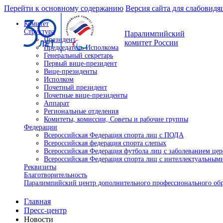
Перейти к основному содержанию
Версия сайта для слабовид
Комитет
Структура
Паралимпийский
Президент
комитет России
Председатель Исполкома
Генеральный секретарь
Первый вице-президент
Вице-президенты
Исполком
Почетный президент
Почетные вице-президенты
Аппарат
Региональные отделения
Комитеты, комиссии, Советы и рабочие группы
Федерации
Всероссийская Федерация спорта лиц с ПОДА
Всероссийская федерация спорта слепых
Всероссийская Федерация футбола лиц с заболеванием це
Всероссийская Федерация спорта лиц с интеллектуальны
Реквизиты
Благотворительность
Паралимпийский центр дополнительного профессионального об
Главная
Пресс-центр
Новости