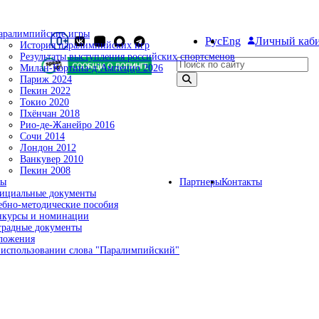
аралимпийские игры
Рус
Eng
Личный каб
История паралимпийских игр
Результаты выступления российских спортсменов
Поиск по сайту
Милан-Кортина-д`Ампеццо 2026
Париж 2024
Пекин 2022
Токио 2020
Пхёнчан 2018
Рио-де-Жанейро 2016
Сочи 2014
Лондон 2012
Ванкувер 2010
Пекин 2008
ты
Партнеры
Контакты
ициальные документы
ебно-методические пособия
нкурсы и номинации
градные документы
ложения
 использовании слова "Паралимпийский"