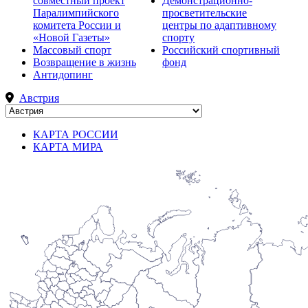
совместный проект
Демонстрационно-
Паралимпийского
просветительские
комитета России и
центры по адаптивному
«Новой Газеты»
спорту
Массовый спорт
Российский спортивный
Возвращение в жизнь
фонд
Антидопинг
Австрия
КАРТА РОССИИ
КАРТА МИРА