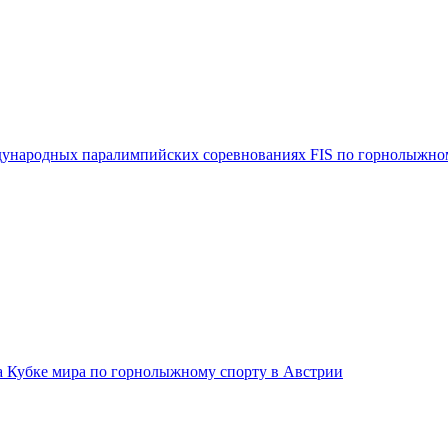
ждународных паралимпийских соревнованиях FIS по горнолыжно
на Кубке мира по горнолыжному спорту в Австрии