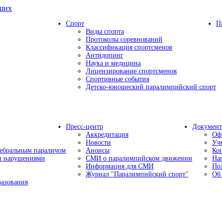
ящих
Спорт
П
Виды спорта
Протоколы соревнований
Классификация спортсменов
Антидопинг
Наука и медицина
Лицензирование спортсменов
Спортивные события
Детско-юношеский паралимпийский спорт
Пресс-центр
Докумен
Аккредитация
Оф
Новости
Уч
ребральным параличом
Анонсы
Ко
ми нарушениями
СМИ о паралимпийском движении
На
Информация для СМИ
По
Журнал "Паралимпийский спорт"
Об
разования