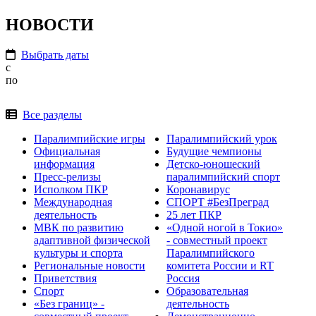
НОВОСТИ
Выбрать даты
с
по
Все разделы
Паралимпийские игры
Паралимпийский урок
Официальная
Будущие чемпионы
информация
Детско-юношеский
Пресс-релизы
паралимпийский спорт
Исполком ПКР
Коронавирус
Международная
СПОРТ #БезПреград
деятельность
25 лет ПКР
МВК по развитию
«Одной ногой в Токио»
адаптивной физической
- совместный проект
культуры и спорта
Паралимпийского
Региональные новости
комитета России и RT
Приветствия
Россия
Спорт
Образовательная
«Без границ» -
деятельность