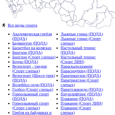
Все виды спорта
Академическая гребля
Лыжные гонки (ПОДА)
(ПОДА)
Лыжные гонки (Спорт
Бадминтон (ПОДА)
слепых)
Баскетбол на колясках
Настольный теннис
Биатлон (ПОДА)
(ПОДА)
Биатлон (Спорт слепых)
Настольный теннис
Бочча (ПОДА)
(Спорт ЛИН)
Велоспорт - тандем
Параскалолазание
(Спорт слепых)
Парасноуборд (ПОДА)
Велоспорт (Шоссе,трек)
Паратриатлон (ПОДА)
(ПОДА)
Паратриатлон (Спорт
Волейбол сидя (ПОДА)
слепых)
Голбол (Спорт слепых)
Паратхэквондо (ПОДА)
Горнолыжный спорт
Пауэрлифтинг (ПОДА)
(ПОДА)
Плавание (ПОДА)
Горнолыжный спорт
Плавание (Спорт ЛИН)
(Спорт слепых)
Плавание (Спорт
Гребля на байдарках и
слепых)