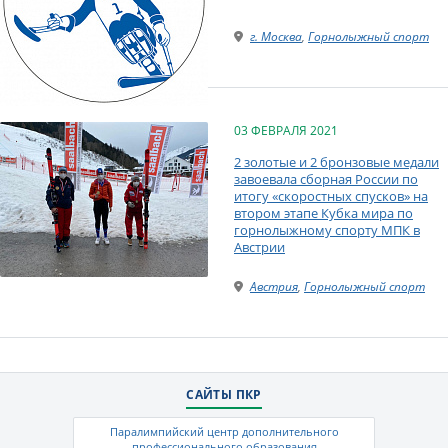
г. Москва
,
Горнолыжный спорт
03 ФЕВРАЛЯ 2021
2 золотые и 2 бронзовые медали
завоевала сборная России по
итогу «скоростных спусков» на
втором этапе Кубка мира по
горнолыжному спорту МПК в
Австрии
Австрия
,
Горнолыжный спорт
САЙТЫ ПКР
Паралимпийский центр дополнительного
профессионального образования