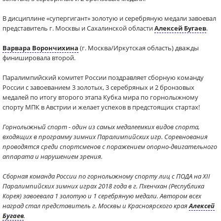
В дисциплине «супергигант» золотую и серебряную медали завоевал
представитель г. Москвы и Сахалинской области
Алексей Бугаев
.
Варвара Ворончихина
(г. Москва/Иркутская область) дважды
финишировала второй.
Паралимпийский комитет России поздравляет сборную команду
России с завоеванием 3 золотых, 3 серебряных и 2 бронзовых
медалей по итогу второго этапа Кубка мира по горнолыжному
спорту МПК в Австрии и желает успехов в предстоящих стартах!
Горнолыжный спорт - один из самых медалеемких видов спорта,
входящих в программу зимних Паралимпийских игр. Соревнования
проводятся среди спортсменов с поражением опорно-двигательного
аппарата и нарушением зрения.
Сборная команда России по горнолыжному спорту лиц с ПОДА на XII
Паралимпийских зимних играх 2018 года в г. Пхенчхан (Республика
Корея) завоевала 1 золотую и 1 серебряную медали. Автором всех
наград стал представитель г. Москвы и Красноярского края
Алексей
Бугаев
.