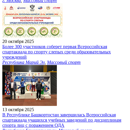
г. Москва
,
Массовый спорт
20 октября 2025
Более 300 участников соберет первая Всероссийская
спартакиада по спорту слепых среди образовательных
учреждений
Республика Марий Эл
,
Массовый спорт
13 октября 2025
В Республике Башкортостан завершилась Всероссийская
спартакиада учащихся учебных заведений по дисциплинам
спорта лиц с поражением ОДА