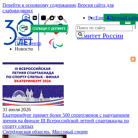
Перейти к основному содержанию
Версия сайта для
слабовидящих
Рус
Eng
Личный каби
Паралимпийский
Поиск по сайту
комитет России
Главная
Пресс-центр
Новости
31 июля 2026
Екатеринбург примет более 500 спортсменов с нарушением
зрения на финале III Всероссийской летней спартакиады по
спорту слепых
Свердловская область
,
Массовый спорт