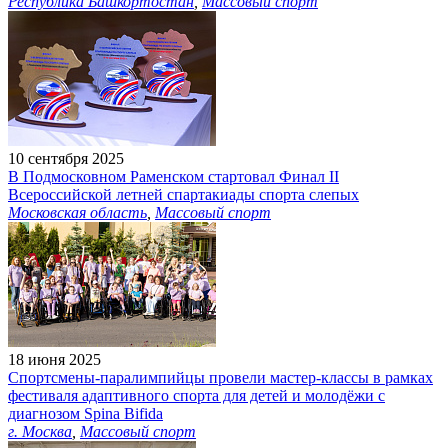
Республика Башкортостан
,
Массовый спорт
10 сентября 2025
В Подмосковном Раменском стартовал Финал II
Всероссийской летней спартакиады спорта слепых
Московская область
,
Массовый спорт
18 июня 2025
Спортсмены-паралимпийцы провели мастер-классы в рамках
фестиваля адаптивного спорта для детей и молодёжи с
диагнозом Spina Bifida
г. Москва
,
Массовый спорт