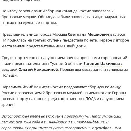
По итогу соревнований сборная команда России завоевала 2
бронзовые медали. Обе медали были завоеваны в индивидуальных
гонках с раздельным стартом.
Представительница города Москвы
Светлана Мошкович
в классе
Н4 поднялась на третью ступень пьедестала почета. Первое и второе
места заняли представительницы Швейцарии.
Среди спортсменок с нарушением зрения призерами соревнований
стали представительницы Тульской области
Евгения Цахилова
с
ведущей
Ольгой Никишиной
. Первые два места заняли тандемы из
Польши.
Паралимпийский комитет России поздравляет сборную команду
России с завоеванием 2 бронзовых медалей на чемпионате Европы
по велоспорту на шоссе среди спортсменов с ПОДА и нарушением
зрения!
Велоспорт был впервые включен в программу VII Паралимпийских
летних игр 1984 года в г. Нью-Йорке и г. Сток-Мандевиле. В
соревнованиях принимают участие спортсмены с церебральным