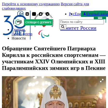
Перейти к основному содержанию
Версия сайта для
слабовидящих
Рус
Eng
Личный каби
Паралимпийский
Поиск по сайту
комитет России
Главная
Пресс-центр
Новости
Обращение Святейшего Патриарха
Кирилла к российским спортсменам —
участникам XXIV Олимпийских и XIII
Паралимпийских зимних игр в Пекине