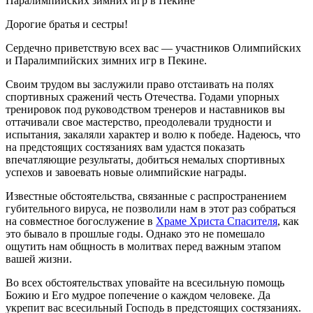
Паралимпийских зимних игр в Пекине
Дорогие братья и сестры!
Сердечно приветствую всех вас — участников Олимпийских
и Паралимпийских зимних игр в Пекине.
Своим трудом вы заслужили право отстаивать на полях
спортивных сражений честь Отечества. Годами упорных
тренировок под руководством тренеров и наставников вы
оттачивали свое мастерство, преодолевали трудности и
испытания, закаляли характер и волю к победе. Надеюсь, что
на предстоящих состязаниях вам удастся показать
впечатляющие результаты, добиться немалых спортивных
успехов и завоевать новые олимпийские награды.
Известные обстоятельства, связанные с распространением
губительного вируса, не позволили нам в этот раз собраться
на совместное богослужение в
Храме Христа Спасителя
, как
это бывало в прошлые годы. Однако это не помешало
ощутить нам общность в молитвах перед важным этапом
вашей жизни.
Во всех обстоятельствах уповайте на всесильную помощь
Божию и Его мудрое попечение о каждом человеке. Да
укрепит вас всесильный Господь в предстоящих состязаниях.