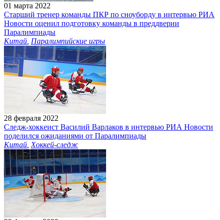
01 марта 2022
Старший тренер команды ПКР по сноуборду в интервью РИА
Новости оценил подготовку команды в преддверии
Паралимпиады
Китай
,
Паралимпийские игры
28 февраля 2022
Следж-хоккеист Василий Варлаков в интервью РИА Новости
поделился ожиданиями от Паралимпиады
Китай
,
Хоккей-следж