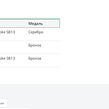
Медаль
oke SB13
Серебро
Бронза
oke SB13
Бронза
ния