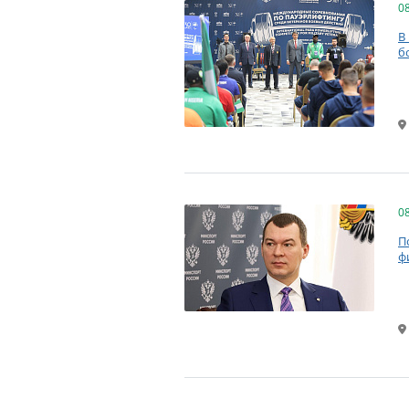
0
В
б
0
П
ф