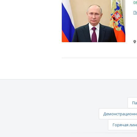
0
П
Па
Демонстрационно
Горячая лин