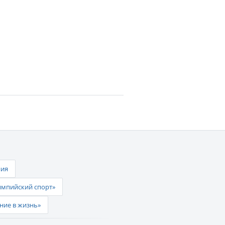
ния
импийский спорт»
ние в жизнь»