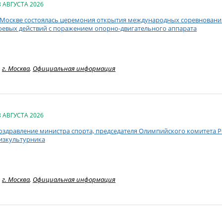
8 АВГУСТА 2026
 Москве состоялась церемония открытия международных соревнований
оевых действий с поражением опорно-двигательного аппарата
г. Москва
,
Официальная информация
8 АВГУСТА 2026
оздравление министра спорта, председателя Олимпийского комитета Ро
изкультурника
г. Москва
,
Официальная информация