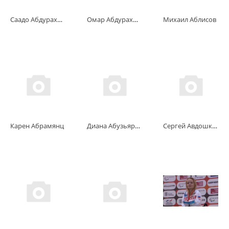
Саадо Абдурахманов
Омар Абдурахманов
Михаил Аблисов
Карен Абрамянц
Диана Абузьярова
Сергей Авдошкин