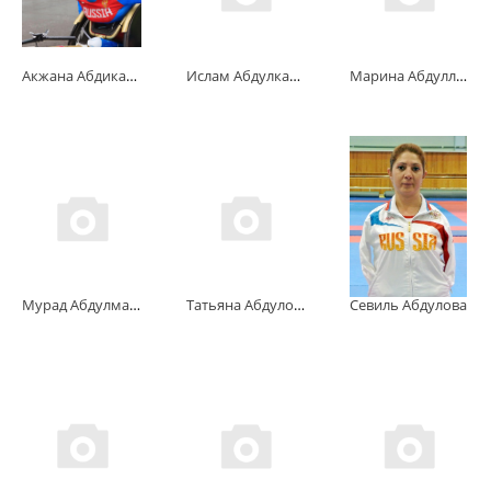
Акжана Абдикаримова
Ислам Абдулкадиров
Марина Абдуллина
Мурад Абдулманапов
Татьяна Абдулова
Севиль Абдулова