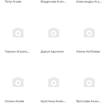
Петр Агаев
Владислав Агапов
Александра Агафонова
Герман Аграновский
Дарья Адонина
Алина Аитбаева
Осман Акаев
Кристина Акимаева
Ярослава Акиничева