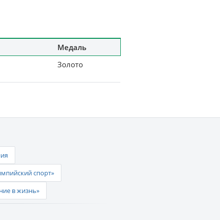
Медаль
Золото
ния
импийский спорт»
ние в жизнь»