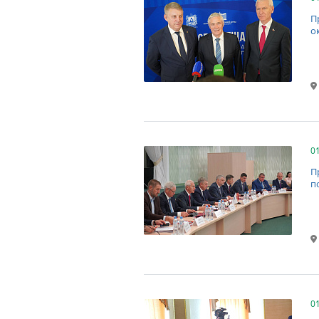
П
о
0
П
п
0