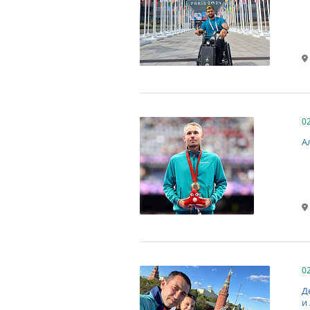
0
А
0
Д
и