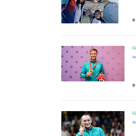
0
А
0
А