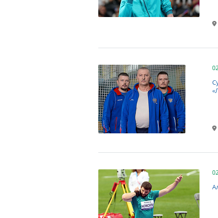
0
С
«
0
А