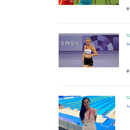
0
В
0
Т