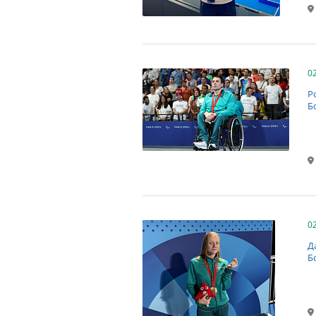
0
Р
Б
0
Д
Б