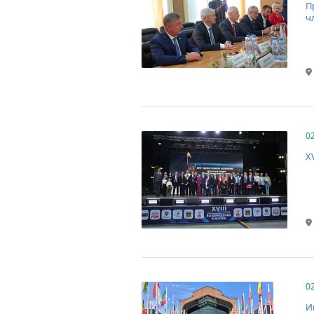
П
ч
0
X
0
И