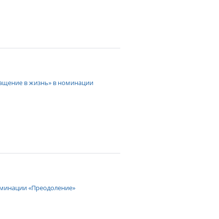
ащение в жизнь» в номинации
оминации «Преодоление»