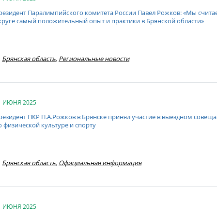
резидент Паралимпийского комитета России Павел Рожков: «Мы счита
круге самый положительный опыт и практики в Брянской области»
Брянская область
,
Региональные новости
1 ИЮНЯ 2025
резидент ПКР П.А.Рожков в Брянске принял участие в выездном совещ
о физической культуре и спорту
Брянская область
,
Официальная информация
1 ИЮНЯ 2025