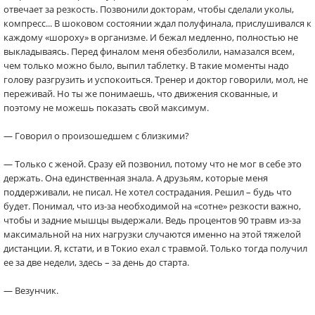
отвечает за резкость. Позвонили докторам, чтобы сделали уколы,
компресс... В шоковом состоянии ждал полуфинала, прислушивался к
каждому «шороху» в организме. И бежал медленно, полностью не
выкладываясь. Перед финалом меня обезболили, намазался всем,
чем только можно было, выпил таблетку. В такие моменты надо
голову разгрузить и успокоиться. Тренер и доктор говорили, мол, не
переживай. Но ты же понимаешь, что движения скованные, и
поэтому не можешь показать свой максимум.
— Говорил о произошедшем с близкими?
— Только с женой. Сразу ей позвонил, потому что не мог в себе это
держать. Она единственная знала. А друзьям, которые меня
поддерживали, не писал. Не хотел сострадания. Решил – будь что
будет. Понимал, что из-за необходимой на «сотне» резкости важно,
чтобы и задние мышцы выдержали. Ведь процентов 90 травм из-за
максимальной на них нагрузки случаются именно на этой тяжелой
дистанции. Я, кстати, и в Токио ехал с травмой. Только тогда получил
ее за две недели, здесь – за день до старта.
— Везунчик.