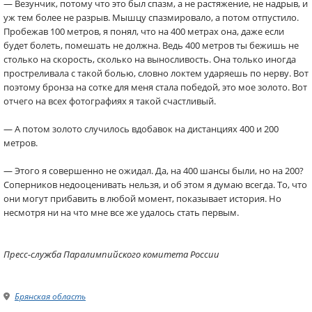
— Везунчик, потому что это был спазм, а не растяжение, не надрыв, и
уж тем более не разрыв. Мышцу спазмировало, а потом отпустило.
Пробежав 100 метров, я понял, что на 400 метрах она, даже если
будет болеть, помешать не должна. Ведь 400 метров ты бежишь не
столько на скорость, сколько на выносливость. Она только иногда
простреливала с такой болью, словно локтем ударяешь по нерву. Вот
поэтому бронза на сотке для меня стала победой, это мое золото. Вот
отчего на всех фотографиях я такой счастливый.
— А потом золото случилось вдобавок на дистанциях 400 и 200
метров.
— Этого я совершенно не ожидал. Да, на 400 шансы были, но на 200?
Соперников недооценивать нельзя, и об этом я думаю всегда. То, что
они могут прибавить в любой момент, показывает история. Но
несмотря ни на что мне все же удалось стать первым.
Пресс-служба Паралимпийского комитета России
Брянская область