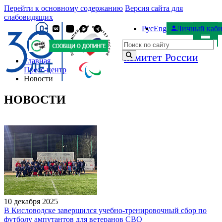
Перейти к основному содержанию
Версия сайта для
слабовидящих
Рус
Eng
Личный каби
Паралимпийский
Поиск по сайту
комитет России
Главная
Пресс-центр
Новости
НОВОСТИ
10 декабря 2025
В Кисловодске завершился учебно-тренировочный сбор по
футболу ампутантов для ветеранов СВО