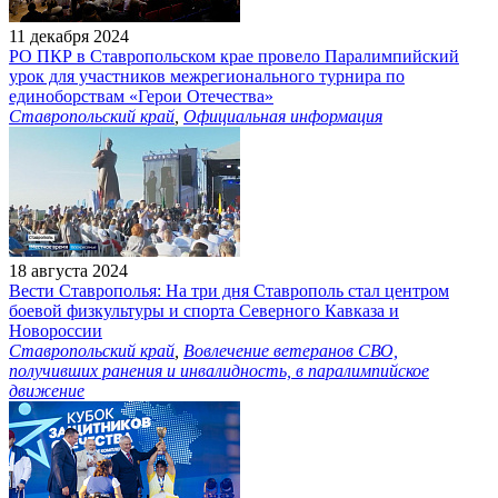
11 декабря 2024
РО ПКР в Ставропольском крае провело Паралимпийский
урок для участников межрегионального турнира по
единоборствам «Герои Отечества»
Ставропольский край
,
Официальная информация
18 августа 2024
Вести Ставрополья: На три дня Ставрополь стал центром
боевой физкультуры и спорта Северного Кавказа и
Новороссии
Ставропольский край
,
Вовлечение ветеранов СВО,
получивших ранения и инвалидность, в паралимпийское
движение