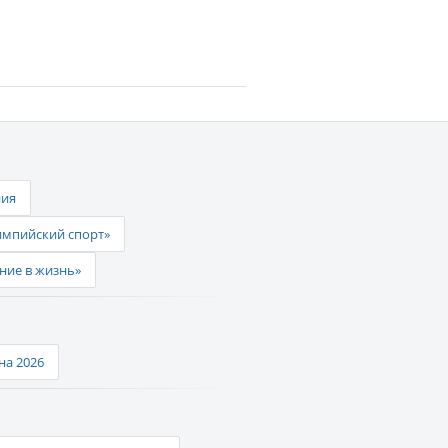
ния
импийский спорт»
ние в жизнь»
а 2026