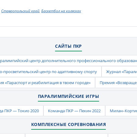
Ставропольский край
,
Баскетбол на колясках
САЙТЫ ПКР
ралимпийский центр дополнительного профессионального образова
-просветительский центр по адаптивному спорту
Журнал «Парал
ия «Параспорт и реабилитация в твоем городе»
Премия «Возвраще
ПАРАЛИМПИЙСКИЕ ИГРЫ
а ПКР — Токио 2020
Команда ПКР — Пекин 2022
Милан–Кортин
КОМПЛЕКСНЫЕ СОРЕВНОВАНИЯ