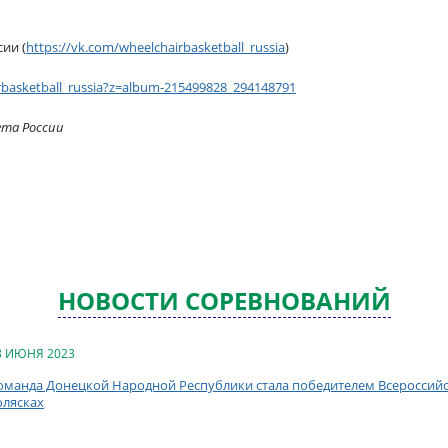
сии (
https://vk.com/wheelchairbasketball_russia
)
rbasketball_russia?z=album-215499828_294148791
ета России
НОВОСТИ СОРЕВНОВАНИЙ
8 ИЮНЯ 2023
оманда Донецкой Народной Республики стала победителем Всероссийс
олясках