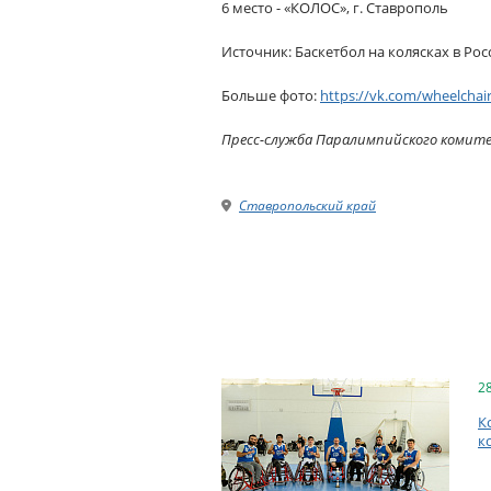
6 место - «КОЛОС», г. Ставрополь
Источник: Баскетбол на колясках в Рос
Больше фото:
https://vk.com/wheelchai
Пресс-служба Паралимпийского комит
Ставропольский край
2
К
к