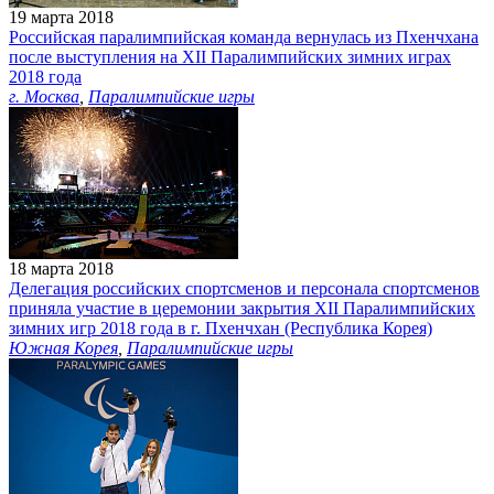
19 марта 2018
Российская паралимпийская команда вернулась из Пхенчхана
после выступления на XII Паралимпийских зимних играх
2018 года
г. Москва
,
Паралимпийские игры
18 марта 2018
Делегация российских спортсменов и персонала спортсменов
приняла участие в церемонии закрытия XII Паралимпийских
зимних игр 2018 года в г. Пхенчхан (Республика Корея)
Южная Корея
,
Паралимпийские игры