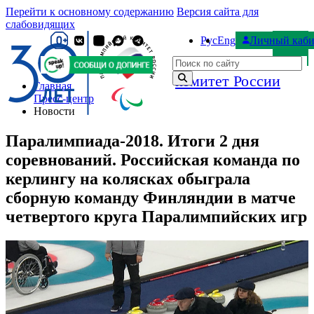
Перейти к основному содержанию
Версия сайта для
слабовидящих
Рус
Eng
Личный каби
Паралимпийский
Поиск по сайту
комитет России
Главная
Пресс-центр
Новости
Паралимпиада-2018. Итоги 2 дня
соревнований. Российская команда по
керлингу на колясках обыграла
сборную команду Финляндии в матче
четвертого круга Паралимпийских игр