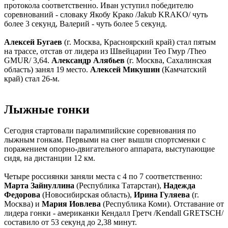
протокола соответственно. Иван уступил победителю
соревнований - словаку Якобу Крако /Jakub KRAKO/ чуть
более 3 секунд, Валерий - чуть более 5 секунд.
Алексей Бугаев
(г. Москва, Красноярский край) стал пятым
на трассе, отстав от лидера из Швейцарии Тео Гмур /Theo
GMUR/ 3,64.
Александр Алябьев
(г. Москва, Сахалинская
область) занял 19 место.
Алексей Микушин
(Камчатский
край) стал 26-м.
Лыжные гонки
Сегодня стартовали паралимпийские соревнования по
лыжным гонкам. Первыми на снег вышли спортсменки с
поражением опорно-двигательного аппарата, выступающие
сидя, на дистанции 12 км.
Четыре россиянки заняли места с 4 по 7 соответственно:
Марта Зайнуллина
(Республика Татарстан),
Надежда
Федорова
(Новосибирская область),
Ирина Гуляева
(г.
Москва) и
Мария Иовлева
(Республика Коми). Отставание от
лидера гонки - американки Кендалл Гретч /Kendall GRETSCH/
составило от 53 секунд до 2,38 минут.