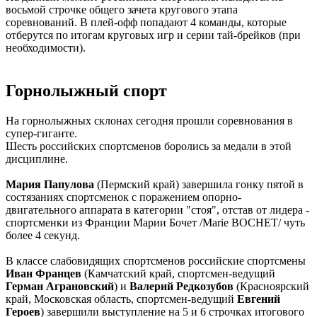
восьмой строчке общего зачета кругового этапа
соревнований. В плей-офф попадают 4 команды, которые
отберутся по итогам круговых игр и серии тай-брейков (при
необходимости).
Горнолыжный спорт
На горнолыжных склонах сегодня прошли соревнования в
супер-гиганте.
Шесть российских спортсменов боролись за медали в этой
дисциплине.
Мария Папулова
(Пермский край) завершила гонку пятой в
состязаниях спортсменок с поражением опорно-
двигательного аппарата в категории "стоя", отстав от лидера -
спортсменки из Франции Марии Бочет /Marie BOCHET/ чуть
более 4 секунд.
В классе слабовидящих спортсменов российские спортсмены
Иван Францев
(Камчатский край, спортсмен-ведущий
Герман Аграновский
) и
Валерий Редкозубов
(Красноярский
край, Московская область, спортсмен-ведущий
Евгений
Героев
) завершили выступление на 5 и 6 строчках итогового