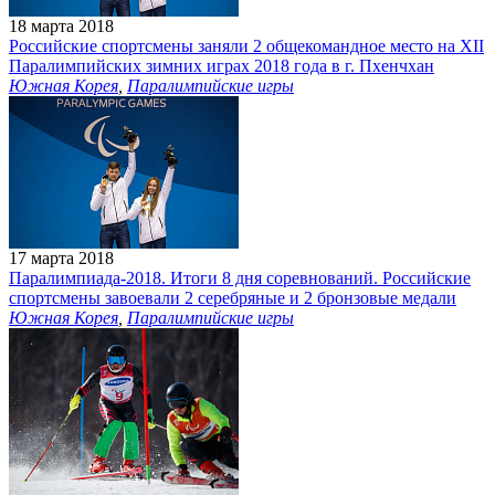
18 марта 2018
Российские спортсмены заняли 2 общекомандное место на XII
Паралимпийских зимних играх 2018 года в г. Пхенчхан
Южная Корея
,
Паралимпийские игры
17 марта 2018
Паралимпиада-2018. Итоги 8 дня соревнований. Российские
спортсмены завоевали 2 серебряные и 2 бронзовые медали
Южная Корея
,
Паралимпийские игры