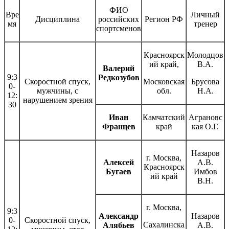
ФИО
Вре
Личный
Дисциплина
российских
Регион РФ
мя
тренер
спортсменов
Красноярск
Молодцов
ий край,
В.А.
Валерий
9:3
Редкозубов
Скоростной спуск,
Московская
Брусова
0-
мужчины, с
обл.
Н.А.
12:
нарушением зрения
30
Иван
Камчатский
Аграновс
Францев
край
кая О.Г.
Назаров
г. Москва,
Алексей
А.В.
Красноярск
Бугаев
Имбов
ий край
В.Н.
г. Москва,
9:3
Александр
Назаров
0-
Скоростной спуск,
Сахалинска
Алябьев
А.В.