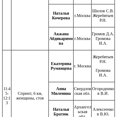
Шилов С.В.
Наталья
г.Москва
Жеребятьев
Кочерова
Р.Н.
Акжана
Громов Д.А.
Абдикаримо
г.Москва
Громова
ва
И.А.
Жеребятьев
Р.Н.
Екатерина
г. Москва
Румянцева
Громова
И.А.
11:4
Анна
Свердлов
Огороднико
5-
Спринт, 6 км,
Миленина
ская обл.
в В.И.
12:1
женщины, стоя
3
Архангел
Наталья
Алексеенко
ьская
Братюк
в В.Ю.
обл.