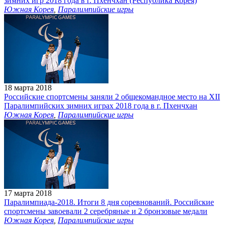
зимних игр 2018 года в г. Пхенчхан (Республика Корея)
Южная Корея
,
Паралимпийские игры
18 марта 2018
Российские спортсмены заняли 2 общекомандное место на XII
Паралимпийских зимних играх 2018 года в г. Пхенчхан
Южная Корея
,
Паралимпийские игры
17 марта 2018
Паралимпиада-2018. Итоги 8 дня соревнований. Российские
спортсмены завоевали 2 серебряные и 2 бронзовые медали
Южная Корея
,
Паралимпийские игры