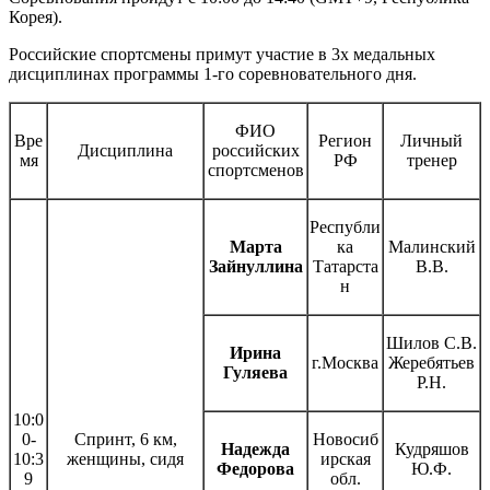
Корея).
Российские спортсмены примут участие в 3х медальных
дисциплинах программы 1-го соревновательного дня.
ФИО
Вре
Регион
Личный
Дисциплина
российских
мя
РФ
тренер
спортсменов
Республи
Марта
ка
Малинский
Зайнуллина
Татарста
В.В.
н
Шилов С.В.
Ирина
г.Москва
Жеребятьев
Гуляева
Р.Н.
10:0
0-
Спринт, 6 км,
Новосиб
Надежда
Кудряшов
10:3
женщины, сидя
ирская
Федорова
Ю.Ф.
9
обл.