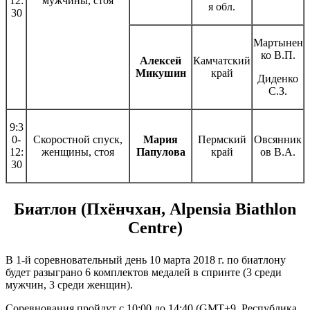
12:
мужчины, стоя
я обл.
30
Мартынен
ко В.П.
Алексей
Камчатский
Микушин
край
Диденко
С.З.
9:3
0-
Скоростной спуск,
Мария
Пермский
Овсянник
12:
женщины, стоя
Папулова
край
ов В.А.
30
Биатлон (Пхёнчхан, Alpensia Biathlon
Centre)
В 1-й соревновательный день 10 марта 2018 г. по биатлону
будет разыграно 6 комплектов медалей в спринте (3 среди
мужчин, 3 среди женщин).
Соревнования пройдут с 10:00 до 14:40 (GMT+9, Республика