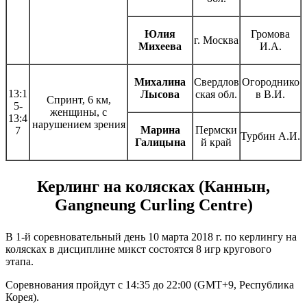
Юлия
Громова
г. Москва
Михеева
И.А.
Михалина
Свердлов
Огороднико
13:1
Лысова
ская обл.
в В.И.
Спринт, 6 км,
5-
женщины, с
13:4
нарушением зрения
Марина
Пермски
7
Турбин А.И.
Галицына
й край
Керлинг на колясках (Каннын,
Gangneung Curling Centre)
В 1-й соревновательный день 10 марта 2018 г. по керлингу на
колясках в дисциплине микст состоятся 8 игр кругового
этапа.
Соревнования пройдут с 14:35 до 22:00 (GMT+9, Республика
Корея).