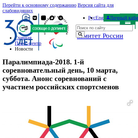
Перейти к основному содержанию
Версия сайта для
слабовидящих
Рус
Eng
Личный каби
Паралимпийский
Поиск по сайту
комитет России
Главная
Пресс-центр
Новости
Паралимпиада-2018. 1-й
соревновательный день, 10 марта,
суббота. Анонс соревнований с
участием российских спортсменов