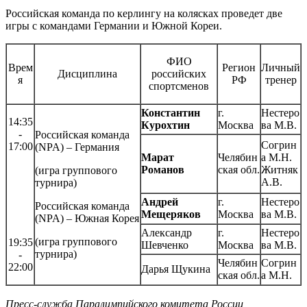
Российская команда по керлингу на колясках проведет две
игры с командами Германии и Южной Кореи.
ФИО
Врем
Регион
Личный
Дисциплина
российских
я
РФ
тренер
спортсменов
Константин
г.
Нестеро
14:35
Курохтин
Москва
ва М.В.
-
Российская команда
Согрин
17:00
(NPA) – Германия
Марат
Челябин
а М.Н.
Романов
ская обл.
Житняк
(игра группового
А.В.
турнира)
Андрей
г.
Нестеро
Российская команда
Мещеряков
Москва
ва М.В.
(NPA) – Южная Корея
Александр
г.
Нестеро
(игра группового
19:35
Шевченко
Москва
ва М.В.
турнира)
-
Челябин
Согрин
22:00
Дарья Щукина
ская обл.
а М.Н.
Пресс-служба Паралимпийского комитета России