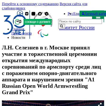
Перейти к основному содержанию
Версия сайта для
слабовидящих
Рус
Eng
Личный каби
Паралимпийский
Поиск по сайту
комитет России
Главная
Пресс-центр
Новости
Л.Н. Селезнев в г. Москве принял
участие в торжественной церемонии
открытия международных
соревнований по армспорту среди лиц
с поражением опорно-двигательного
аппарата и нарушением зрения "А1
Russian Open Wоrld Armwrestling
Grand Prix"