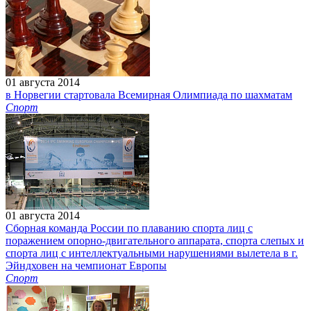
01 августа 2014
в Норвегии стартовала Всемирная Олимпиада по шахматам
Спорт
01 августа 2014
Сборная команда России по плаванию спорта лиц с
поражением опорно-двигательного аппарата, спорта слепых и
спорта лиц с интеллектуальными нарушениями вылетела в г.
Эйндховен на чемпионат Европы
Спорт