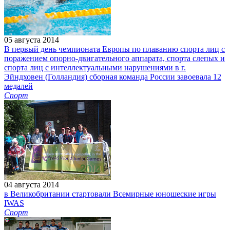
05 августа 2014
В первый день чемпионата Европы по плаванию спорта лиц с
поражением опорно-двигательного аппарата, спорта слепых и
спорта лиц с интеллектуальными нарушениями в г.
Эйндховен (Голландия) сборная команда России завоевала 12
медалей
Спорт
04 августа 2014
в Великобритании стартовали Всемирные юношеские игры
IWAS
Спорт