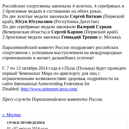
Российские спортсмены завоевали 4 золотых, 4 серебряных и
2 бронзовые медали в состязаниях на обеих руках.
По две золотые медали завоевали
Сергей Вяткин
(Пермский
край),
Юсуп Юсупалиев
(Республика Дагестан)
По две серебряные медали завоевали
Валерий Сурков
(Кемеровская область) и
Сергей Карпов
(Пермский край).
2 бронзовые медали завоевал
Геннадий Тропин
(г. Москва).
Паралимпийский комитет России поздравляет российских
спортсменов с успешным выступлением на международных
соревнованиях и желает дальнейших успехов!
С 7 по 12 октября 2014 года в г.Пуцк (Польша) будет проведен
первый Чемпионат Мира по армспорту для лиц с
ограниченными возможностями здоровья, подробности на
сайте International Armwrestling Federation for
Disabled:
http://www.armsport-inva.com/
Пресс-служба Паралимпийского комитета России
г. Москва
01 - 07 августа 2014 года