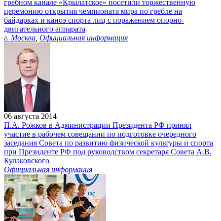
гребном канале «Крылатское» посетили торжественную
церемонию открытия чемпионата мира по гребле на
байдарках и каноэ спорта лиц с поражением опорно-
двигательного аппарата
г. Москва
,
Официальная информация
06 августа 2014
П.А. Рожков в Администрации Президента РФ принял
участие в рабочем совещании по подготовке очередного
заседания Совета по развитию физической культуры и спорта
при Президенте РФ под руководством секретаря Совета А.В.
Кулаковского
Официальная информация