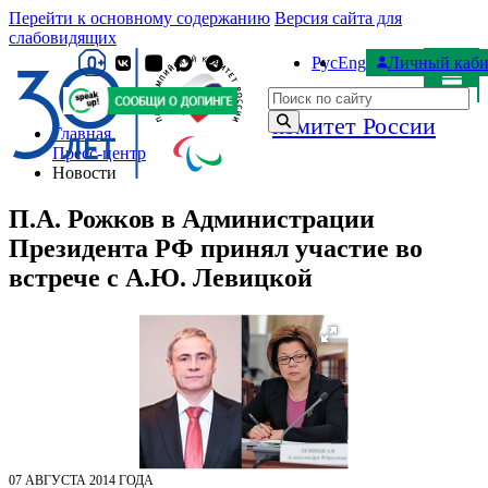
Перейти к основному содержанию
Версия сайта для
слабовидящих
Рус
Eng
Личный каби
Паралимпийский
Поиск по сайту
комитет России
Главная
Пресс-центр
Новости
П.А. Рожков в Администрации
Президента РФ принял участие во
встрече с А.Ю. Левицкой
07 АВГУСТА 2014 ГОДА