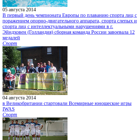
05 августа 2014
В первый день чемпионата Европы по плаванию спорта лиц с
поражением опорно-двигательного аппарата, спорта слепых и
спорта лиц с интеллектуальными нарушениями в г.
Эйндховен (Голландия) сборная команда России завоевала 12
медалей
Спорт
04 августа 2014
в Великобритании стартовали Всемирные юношеские игры
IWAS
Спорт