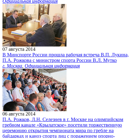
Официальная информация
07 августа 2014
В Минспорте России прошла рабочая встреча В.П. Лукина,
П.А. Рожкова с министром спорта России В.Л. Мутко
г. Москва
,
Официальная информация
06 августа 2014
П.А. Рожков, Л.Н. Селезнев в г. Москве на олимпийском
гребном канале «Крылатское» посетили торжественную
церемонию открытия чемпионата мира по гребле на
байдарках и каноэ спорта лиц с поражением опорно-