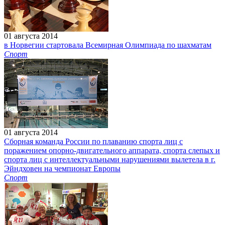
01 августа 2014
в Норвегии стартовала Всемирная Олимпиада по шахматам
Спорт
01 августа 2014
Сборная команда России по плаванию спорта лиц с
поражением опорно-двигательного аппарата, спорта слепых и
спорта лиц с интеллектуальными нарушениями вылетела в г.
Эйндховен на чемпионат Европы
Спорт