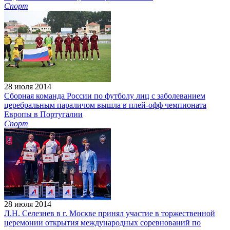
Спорт
28 июля 2014
Сборная команда России по футболу лиц с заболеванием
церебральным параличом вышла в плей-офф чемпионата
Европы в Португалии
Спорт
28 июля 2014
Л.Н. Селезнев в г. Москве принял участие в торжественной
церемонии открытия международных соревнований по