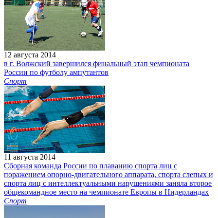
12 августа 2014
в г. Волжский завершился финальный этап чемпионата
России по футболу ампутантов
Спорт
11 августа 2014
Сборная команда России по плаванию спорта лиц с
поражением опорно-двигательного аппарата, спорта слепых и
спорта лиц с интеллектуальными нарушениями заняла второе
общекомандное место на чемпионате Европы в Нидерландах
Спорт