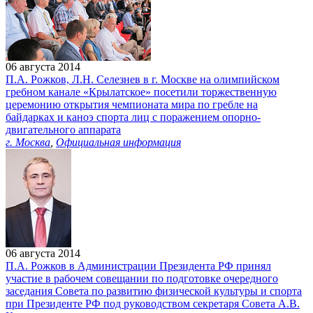
06 августа 2014
П.А. Рожков, Л.Н. Селезнев в г. Москве на олимпийском
гребном канале «Крылатское» посетили торжественную
церемонию открытия чемпионата мира по гребле на
байдарках и каноэ спорта лиц с поражением опорно-
двигательного аппарата
г. Москва
,
Официальная информация
06 августа 2014
П.А. Рожков в Администрации Президента РФ принял
участие в рабочем совещании по подготовке очередного
заседания Совета по развитию физической культуры и спорта
при Президенте РФ под руководством секретаря Совета А.В.