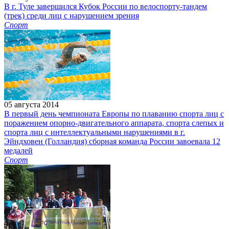
В г. Туле завершился Кубок России по велоспорту-тандем
(трек) среди лиц с нарушением зрения
Спорт
05 августа 2014
В первый день чемпионата Европы по плаванию спорта лиц с
поражением опорно-двигательного аппарата, спорта слепых и
спорта лиц с интеллектуальными нарушениями в г.
Эйндховен (Голландия) сборная команда России завоевала 12
медалей
Спорт