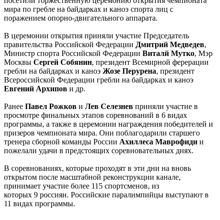
посетили торжественную церемонию открытия чемпионата
мира по гребле на байдарках и каноэ спорта лиц с
поражением опорно-двигательного аппарата.
В церемонии открытия приняли участие Председатель
правительства Российской Федерации
Дмитрий Медведев
,
Министр спорта Российской Федерации
Виталй Мутко
, Мэр
Москвы
Сергей Собянин
, президент Всемирной ферерации
гребли на байдарках и каноэ
Жозе Перурена
, президент
Всероссийской Федерации гребли на байдарках и каноэ
Евгений Архипов
и др.
Ранее
Павел Рожков
и
Лев Селезнев
приняли участие в
просмотре финальных этапов соревнований в 6 видах
программы, а также в церемонии награждения победителей и
призеров чемпионата мира. Они поблагодарили старшего
тренера сборной команды России
Ахиллеса Маврофиди
и
пожелали удачи в предстоящих соревновательных днях.
В соревнованиях, которые проходят в эти дни на вновь
открытом после масштабной реконструкции канале,
принимает участие более 115 спортсменов, из
которых 9 россиян. Российские паралимпийцы выступают в
11 видах программы.