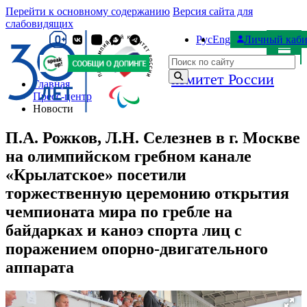
Перейти к основному содержанию
Версия сайта для
слабовидящих
Рус
Eng
Личный каби
Паралимпийский
Поиск по сайту
комитет России
Главная
Пресс-центр
Новости
П.А. Рожков, Л.Н. Селезнев в г. Москве
на олимпийском гребном канале
«Крылатское» посетили
торжественную церемонию открытия
чемпионата мира по гребле на
байдарках и каноэ спорта лиц с
поражением опорно-двигательного
аппарата