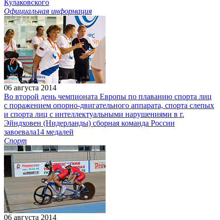
Кулаковского
Официальная информация
06 августа 2014
Во второй день чемпионата Европы по плаванию спорта лиц
с поражением опорно-двигательного аппарата, спорта слепых
и спорта лиц с интеллектуальными нарушениями в г.
Эйндховен (Нидерланды) сборная команда России
завоевала14 медалей
Спорт
06 августа 2014