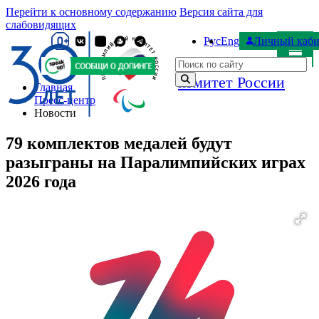
Перейти к основному содержанию
Версия сайта для
слабовидящих
Рус
Eng
Личный каби
Паралимпийский
Поиск по сайту
комитет России
Главная
Пресс-центр
Новости
79 комплектов медалей будут
разыграны на Паралимпийских играх
2026 года