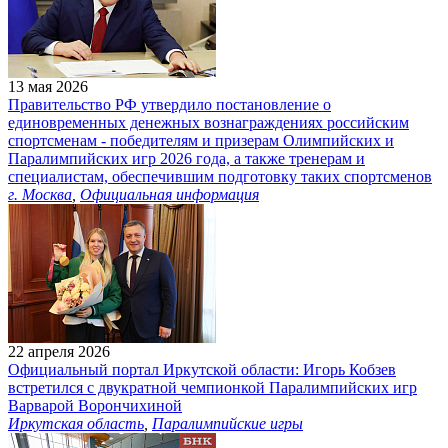
13 мая 2026
Правительство РФ утвердило постановление о
единовременных денежных вознаграждениях российским
спортсменам - победителям и призерам Олимпийских и
Паралимпийских игр 2026 года, а также тренерам и
специалистам, обеспечившим подготовку таких спортсменов
г. Москва
,
Официальная информация
22 апреля 2026
Официальный портал Иркутской области: Игорь Кобзев
встретился с двукратной чемпионкой Паралимпийских игр
Варварой Ворончихиной
Иркутская область
,
Паралимпийские игры