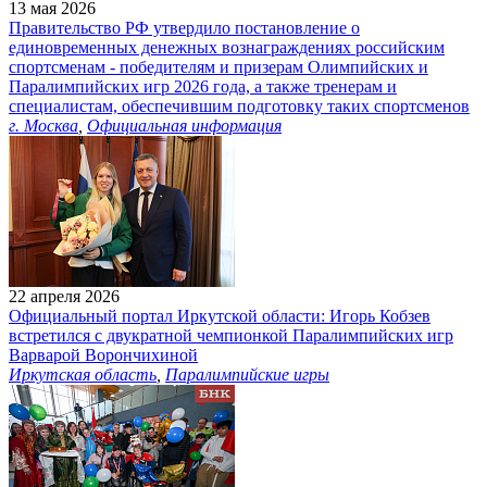
13 мая 2026
Правительство РФ утвердило постановление о
единовременных денежных вознаграждениях российским
спортсменам - победителям и призерам Олимпийских и
Паралимпийских игр 2026 года, а также тренерам и
специалистам, обеспечившим подготовку таких спортсменов
г. Москва
,
Официальная информация
22 апреля 2026
Официальный портал Иркутской области: Игорь Кобзев
встретился с двукратной чемпионкой Паралимпийских игр
Варварой Ворончихиной
Иркутская область
,
Паралимпийские игры