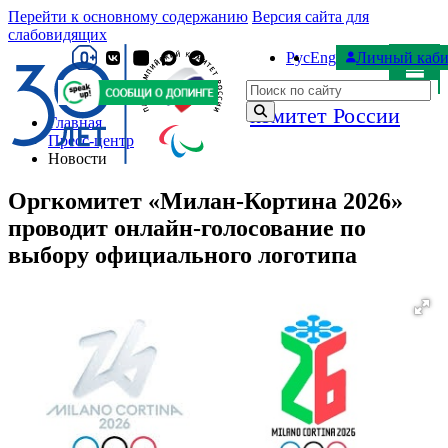
Перейти к основному содержанию
Версия сайта для
слабовидящих
Рус
Eng
Личный каби
Паралимпийский
Поиск по сайту
комитет России
Главная
Пресс-центр
Новости
Оргкомитет «Милан-Кортина 2026»
проводит онлайн-голосование по
выбору официального логотипа