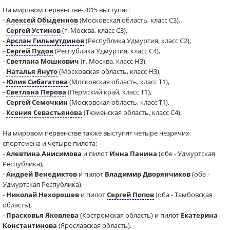
На мировом первенстве-2015 выступят:
-
Алексей Обыденнов
(Московская область, класс C3),
-
Сергей Устинов
(г. Москва, класс С3),
-
Арслан Гильмутдинов
(Республика Удмуртия, класс C2),
-
Сергей Пудов
(Республика Удмуртия, класс C4),
-
Светлана Мошкович
(г. Москва, класс H3),
-
Наталья Януто
(Московская область, класс H3),
-
Юлия Сибагатова
(Московская область, класс T1),
-
Светлана Перова
(Пермский край, класс T1),
-
Сергей Семочкин
(Московская область, класс T1),
-
Ксения Севастьянова
(Тюменская область, класс С4).
На мировом первенстве также выступят четыре незрячих
спортсмена и четыре пилота:
-
Алевтина Анисимова
и пилот
Инна Панина
(обе - Удмуртская
Республика),
-
Андрей Венедиктов
и пилот
Владимир Дворянчиков
(оба -
Удмуртская Республика),
-
Николай Нехорошев
и пилот
Сергей Попов
(оба - Тамбовская
область),
-
Прасковья Яковлева
(Костромская область) и пилот
Екатерина
Константинова
(Ярославская область).