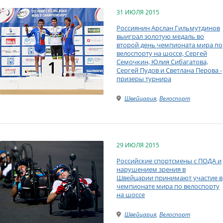
31 ИЮЛЯ 2015
Россиянин Арслан Гильмутдинов
выиграл золотую медаль во
второй день чемпионата мира по
велоспорту на шоссе, Сергей
Семочкин, Юлия Сибагатова,
Сергей Пудов и Светлана Перова -
призеры турнира
Швейцария
,
Велоспорт
29 ИЮЛЯ 2015
Российские спортсмены с ПОДА и
нарушением зрения в
Швейцарии принимают участие в
чемпионате мира по велоспорту
на шоссе
Швейцария
,
Велоспорт