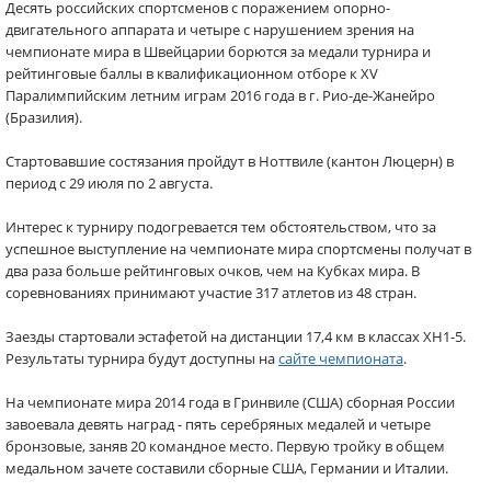
Десять российских спортсменов с поражением опорно-
двигательного аппарата и четыре с нарушением зрения на
чемпионате мира в Швейцарии борются за медали турнира и
рейтинговые баллы в квалификационном отборе к XV
Паралимпийским летним играм 2016 года в г. Рио-де-Жанейро
(Бразилия).
Стартовавшие состязания пройдут в Ноттвиле (кантон Люцерн) в
период с 29 июля по 2 августа.
Интерес к турниру подогревается тем обстоятельством, что за
успешное выступление на чемпионате мира спортсмены получат в
два раза больше рейтинговых очков, чем на Кубках мира. В
соревнованиях принимают участие 317 атлетов из 48 стран.
Заезды стартовали эстафетой на дистанции 17,4 км в классах XH1-5.
Результаты турнира будут доступны на
сайте чемпионата
.
На чемпионате мира 2014 года в Гринвиле (США) сборная России
завоевала девять наград - пять серебряных медалей и четыре
бронзовые, заняв 20 командное место. Первую тройку в общем
медальном зачете составили сборные США, Германии и Италии.