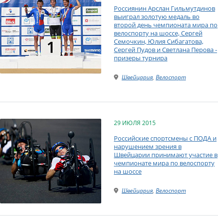
Россиянин Арслан Гильмутдинов
выиграл золотую медаль во
второй день чемпионата мира по
велоспорту на шоссе, Сергей
Семочкин, Юлия Сибагатова,
Сергей Пудов и Светлана Перова -
призеры турнира
Швейцария
,
Велоспорт
29 ИЮЛЯ 2015
Российские спортсмены с ПОДА и
нарушением зрения в
Швейцарии принимают участие в
чемпионате мира по велоспорту
на шоссе
Швейцария
,
Велоспорт