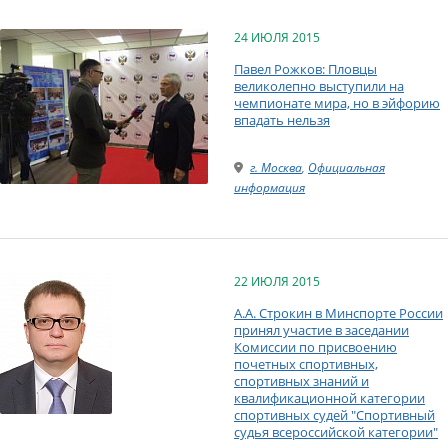
24 ИЮЛЯ 2015
Павел Рожков: Пловцы
великолепно выступили на
чемпионате мира, но в эйфорию
впадать нельзя
г. Москва
,
Официальная
информация
22 ИЮЛЯ 2015
А.А. Строкин в Минспорте России
принял участие в заседании
Комиссии по присвоению
почетных спортивных,
спортивных знаний и
квалификационной категории
спортивных судей "Спортивный
судья всероссийской категории"