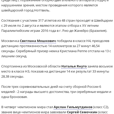
среди лиц с поражением опорно-двигательного аппарата (ПОДА) и
нарушением зрения, местом проведения которого является
швейцарский город Ноттвиль.
Состязания с участием 317 атлетов из 48 стран проходят в Швейцарии
с 29 июля по 2 августа и являются этапом отбора к XV летним
Паралимпийским играм 2016 года в г. Рио-де-Жанейро (Бразилия).
Москвичка
Светлана Мошкович
победила в классе H4, преодолев
дистанцию протяженностью 14 километров за 27 минут 46,54
секунды. Серебряный призер немка Кристиана Реппе отстала на 13 с
лишним секунд.
Спортсменка из Московской области
Наталья Януто
заняла восьмое
место в классе H3, показав на дистанции 14 км результат 33 минуты
28,38 секунды.
После трех соревновательных дней на счету сборной России 6
медалей - 2 награды высшего достоинства, три серебряные медали и
одна бронзовая.
В четверг чемпионом мира стал
Арслан Гильмутдинов
(класс C2),
звание вице-чемпионов мира завоевали
Сергей Семочкин
(класс