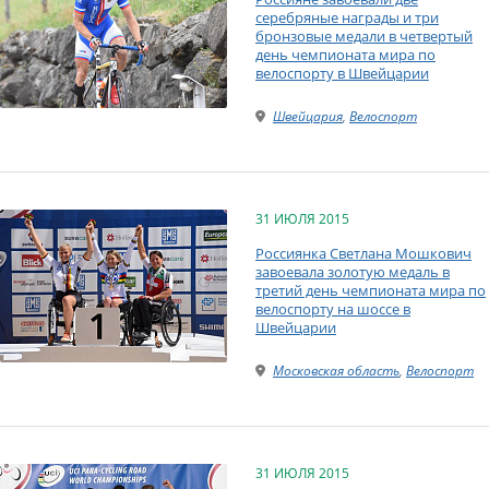
серебряные награды и три
бронзовые медали в четвертый
день чемпионата мира по
велоспорту в Швейцарии
Швейцария
,
Велоспорт
31 ИЮЛЯ 2015
Россиянка Светлана Мошкович
завоевала золотую медаль в
третий день чемпионата мира по
велоспорту на шоссе в
Швейцарии
Московская область
,
Велоспорт
31 ИЮЛЯ 2015