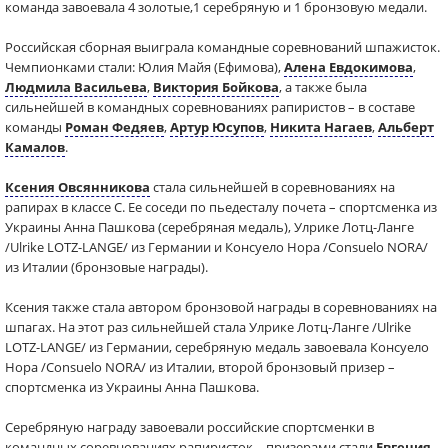
команда завоевала 4 золотые,1 серебряную и 1 бронзовую медали.
Российская сборная выиграла командные соревнований шпажисток.
Чемпионками стали: Юлия Майя (Ефимова),
Алена Евдокимова
,
Людмила Васильева
,
Виктория Бойкова
, а также была
сильнейшей в командных соревнованиях рапиристов – в составе
команды
Роман Федяев
,
Артур Юсупов
,
Никита Нагаев
,
Альберт
Камалов
.
Ксения Овсянникова
стала сильнейшей в соревнованиях на
рапирах в классе С. Ее соседи по пьедесталу почета – спортсменка из
Украины Анна Пашкова (серебряная медаль), Улрике Лотц-Ланге
/Ulrike LOTZ-LANGE/ из Германии и Консуело Нора /Consuelo NORA/
из Италии (бронзовые награды).
Ксения также стала автором бронзовой награды в соревнованиях на
шпагах. На этот раз сильнейшей стала Улрике Лотц-Ланге /Ulrike
LOTZ-LANGE/ из Германии, серебряную медаль завоевала Консуело
Нора /Consuelo NORA/ из Италии, второй бронзовый призер –
спортсменка из Украины Анна Пашкова.
Серебряную награду завоевали российские спортсменки в
командных соревнованиях рапиристок – призерами стали
Евгения