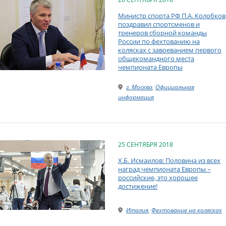
Министр спорта РФ П.А. Колобков
поздравил спортсменов и
тренеров сборной команды
России по фехтованию на
колясках с завоеванием первого
общекомандного места
чемпионата Европы
г. Москва
,
Официальная
информация
25 СЕНТЯБРЯ 2018
Х.Б. Исмаилов: Половина из всех
наград чемпионата Европы –
российские, это хорошее
достижение!
Италия
,
Фехтование на колясках