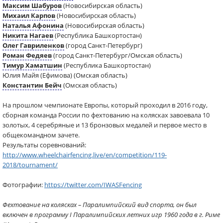
Максим Шабуров
(Новосибирская область)
Михаил Карпов
(Новосибирская область)
Наталья Афонина
(Новосибирская область)
Никита Нагаев
(Республика Башкортостан)
Олег Гавриленков
(город Санкт-Петербург)
Роман Федяев
(город Санкт-Петербург/Омская область)
Тимур Хаматшин
(Республика Башкортостан)
Юлия Майя (Ефимова) (Омская область)
Константин Бейч
(Омская область)
На прошлом чемпионате Европы, который проходил в 2016 году,
сборная команда России по фехтованию на колясках завоевала 10
золотых, 4 серебряные и 13 бронзовых медалей и первое место в
общекомандном зачете.
Результаты соревнований:
http://www.wheelchairfencing.live/en/competition/119-
2018/tournament/
Фотографии:
https://twitter.com/IWASFencing
Фехтование на колясках – Паралимпийский вид спорта, он был
включен в программу I Паралимпийских летних игр 1960 года в г. Риме