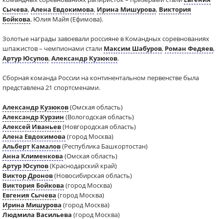
Сычева
,
Алена Евдокимова
,
Ирина Мишурова
,
Виктория
Бойкова
, Юлия Майя (Ефимова).
Золотые награды завоевали россияне в Командных соревнованиях
шпажистов – чемпионами стали
Максим Шабуров
,
Роман Федяев
,
Артур Юсупов
,
Александр Кузюков
.
Сборная команда России на континентальном первенстве была
представлена 21 спортсменами.
Александр Кузюков
(Омская область)
Александр Курзин
(Вологодская область)
Алексей Иваньев
(Новгородская область)
Алена Евдокимова
(город Москва)
Альберт Камалов
(Республика Башкортостан)
Анна Клименкова
(Омская область)
Артур Юсупов
(Краснодарский край)
Виктор Дронов
(Новосибирская область)
Виктория Бойкова
(город Москва)
Евгения Сычева
(город Москва)
Ирина Мишурова
(город Москва)
Людмила Васильева
(город Москва)