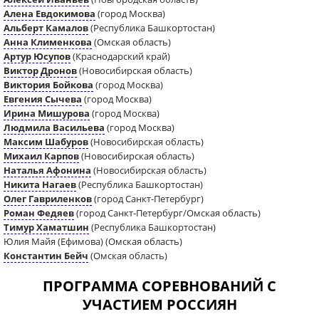
Алена Евдокимова
(город Москва)
Альберт Камалов
(Республика Башкортостан)
Анна Клименкова
(Омская область)
Артур Юсупов
(Краснодарский край)
Виктор Дронов
(Новосибирская область)
Виктория Бойкова
(город Москва)
Евгения Сычева
(город Москва)
Ирина Мишурова
(город Москва)
Людмила Васильева
(город Москва)
Максим Шабуров
(Новосибирская область)
Михаил Карпов
(Новосибирская область)
Наталья Афонина
(Новосибирская область)
Никита Нагаев
(Республика Башкортостан)
Олег Гавриленков
(город Санкт-Петербург)
Роман Федяев
(город Санкт-Петербург/Омская область)
Тимур Хаматшин
(Республика Башкортостан)
Юлия Майя (Ефимова) (Омская область)
Константин Бейч
(Омская область)
ПРОГРАММА СОРЕВНОВАНИЙ С
УЧАСТИЕМ РОССИЯН