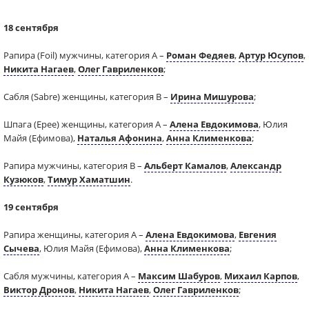
18 сентября
Рапира (Foil) мужчины, категория А –
Роман Федяев
,
Артур Юсупов
,
Никита Нагаев
,
Олег Гавриленков
;
Сабля (Sabre) женщины, категория В –
Ирина Мишурова
;
Шпага (Epee) женщины, категория А –
Алена Евдокимова
, Юлия
Майя (Ефимова),
Наталья Афонина
,
Анна Клименкова
;
Рапира мужчины, категория В –
Альберт Камалов
,
Александр
Кузюков
,
Тимур Хаматшин
.
19 сентября
Рапира женщины, категория А –
Алена Евдокимова
,
Евгения
Сычева
, Юлия Майя (Ефимова),
Анна Клименкова
;
Сабля мужчины, категория А –
Максим Шабуров
,
Михаил Карпов
,
Виктор Дронов
,
Никита Нагаев
,
Олег Гавриленков
;