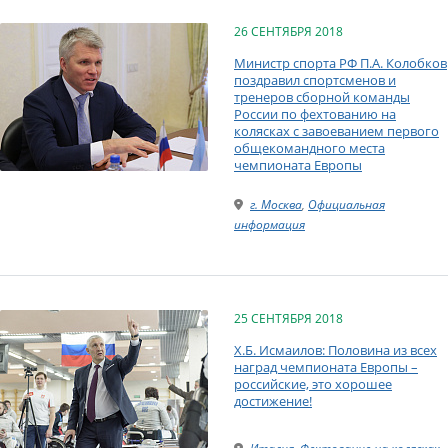
26 СЕНТЯБРЯ 2018
Министр спорта РФ П.А. Колобков
поздравил спортсменов и
тренеров сборной команды
России по фехтованию на
колясках с завоеванием первого
общекомандного места
чемпионата Европы
г. Москва
,
Официальная
информация
25 СЕНТЯБРЯ 2018
Х.Б. Исмаилов: Половина из всех
наград чемпионата Европы –
российские, это хорошее
достижение!