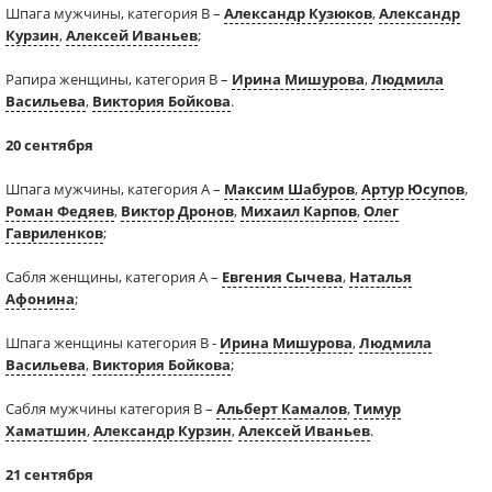
Шпага мужчины, категория В –
Александр Кузюков
,
Александр
Курзин
,
Алексей Иваньев
;
Рапира женщины, категория В –
Ирина Мишурова
,
Людмила
Васильева
,
Виктория Бойкова
.
20 сентября
Шпага мужчины, категория А –
Максим Шабуров
,
Артур Юсупов
,
Роман Федяев
,
Виктор Дронов
,
Михаил Карпов
,
Олег
Гавриленков
;
Сабля женщины, категория А –
Евгения Сычева
,
Наталья
Афонина
;
Шпага женщины категория В -
Ирина Мишурова
,
Людмила
Васильева
,
Виктория Бойкова
;
Сабля мужчины категория В –
Альберт Камалов
,
Тимур
Хаматшин
,
Александр Курзин
,
Алексей Иваньев
.
21 сентября