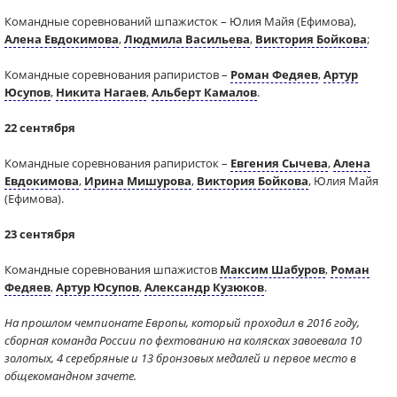
Командные соревнований шпажисток – Юлия Майя (Ефимова),
Алена Евдокимова
,
Людмила Васильева
,
Виктория Бойкова
;
Командные соревнования рапиристов –
Роман Федяев
,
Артур
Юсупов
,
Никита Нагаев
,
Альберт Камалов
.
22 сентября
Командные соревнования рапиристок –
Евгения Сычева
,
Алена
Евдокимова
,
Ирина Мишурова
,
Виктория Бойкова
, Юлия Майя
(Ефимова).
23 сентября
Командные соревнования шпажистов
Максим Шабуров
,
Роман
Федяев
,
Артур Юсупов
,
Александр Кузюков
.
На прошлом чемпионате Европы, который проходил в 2016 году,
сборная команда России по фехтованию на колясках завоевала 10
золотых, 4 серебряные и 13 бронзовых медалей и первое место в
общекомандном зачете.