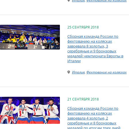
Италия
,
Фехтование на колясках
25 СЕНТЯБРЯ 2018
Сборная команда России по
фехтованию на колясках
завоевала 8 золотых, 3
серебряные и 9 бронзовых
медалей чемпионата Европы в
Италии
Италия
,
Фехтование на колясках
21 СЕНТЯБРЯ 2018
Сборная команда России по
фехтованию на колясках
завоевала 4 золотые, 2
серебряные и 8 бронзовых
медалей по итогам трех дней