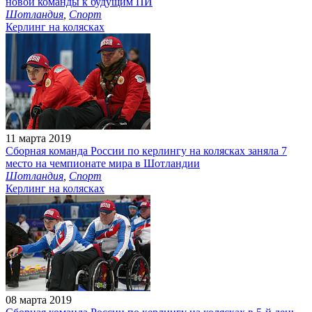
новой команды к будущим ПИ
Шотландия
,
Спорт
Керлинг на колясках
11 марта 2019
Сборная команда России по керлингу на колясках заняла 7
место на чемпионате мира в Шотландии
Шотландия
,
Спорт
Керлинг на колясках
08 марта 2019