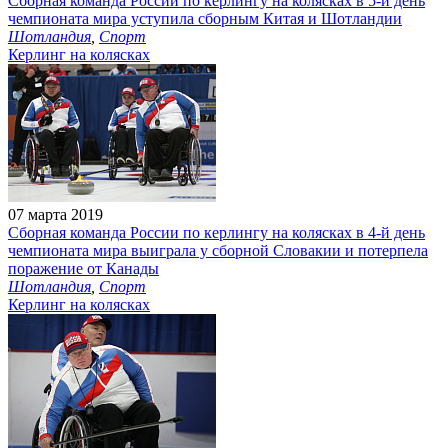
Сборная команда России по керлингу на колясках в 5-й день
чемпионата мира уступила сборным Китая и Шотландии
Шотландия
,
Спорт
Керлинг на колясках
07 марта 2019
Сборная команда России по керлингу на колясках в 4-й день
чемпионата мира выиграла у сборной Словакии и потерпела
поражение от Канады
Шотландия
,
Спорт
Керлинг на колясках