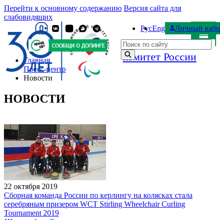
Перейти к основному содержанию
Версия сайта для
слабовидящих
Рус
Eng
Личный каби
Паралимпийский
Поиск по сайту
комитет России
Главная
Пресс-центр
Новости
НОВОСТИ
22 октября 2019
Сборная команда России по керлингу на колясках стала
серебряным призером WCT Stirling Wheelchair Curling
Tournament 2019