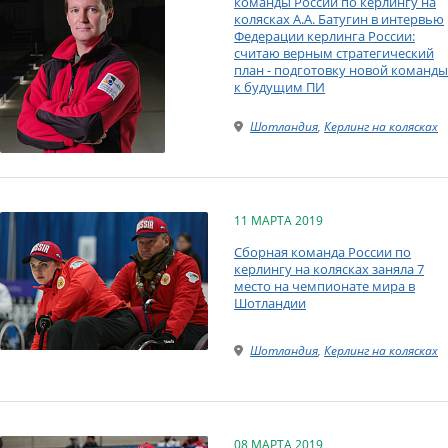
команды России по керлингу на
колясках А.А. Батугин в интервью
Федерации керлинга России:
считаю верным стратегический
план - подготовку новой команды
к будущим ПИ
Шотландия
,
Керлинг на колясках
11 МАРТА 2019
Сборная команда России по
керлингу на колясках заняла 7
место на чемпионате мира в
Шотландии
Шотландия
,
Керлинг на колясках
08 МАРТА 2019