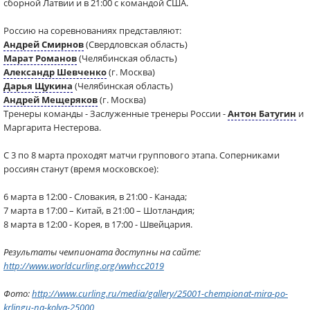
сборной Латвии и в 21:00 с командой США.
Россию на соревнованиях представляют:
Андрей Смирнов
(Свердловская область)
Марат Романов
(Челябинская область)
Александр Шевченко
(г. Москва)
Дарья Щукина
(Челябинская область)
Андрей Мещеряков
(г. Москва)
Тренеры команды - Заслуженные тренеры России -
Антон Батугин
и
Маргарита Нестерова.
С 3 по 8 марта проходят матчи группового этапа. Соперниками
россиян станут (время московское):
6 марта в 12:00 - Словакия, в 21:00 - Канада;
7 марта в 17:00 – Китай, в 21:00 – Шотландия;
8 марта в 12:00 - Корея, в 17:00 - Швейцария.
Результаты чемпионата доступны на сайте:
http://www.worldcurling.org/wwhcc2019
Фото:
http://www.curling.ru/media/gallery/25001-chempionat-mira-po-
krlingu-na-kolya-25000