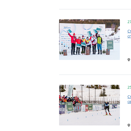
2
С
с
2
С
с