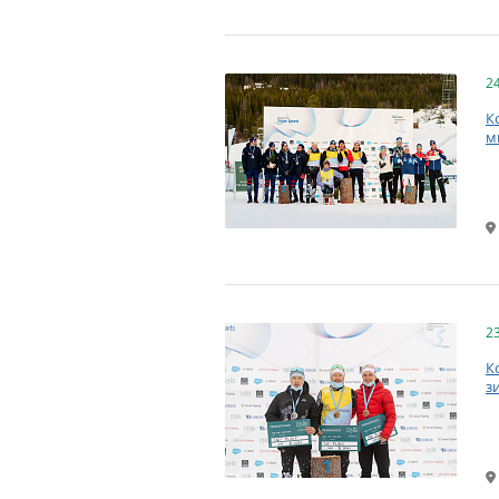
2
К
м
2
К
з