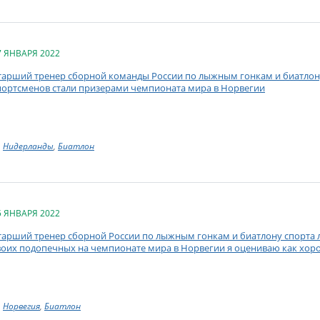
7 ЯНВАРЯ 2022
тарший тренер сборной команды России по лыжным гонкам и биатлону 
портсменов стали призерами чемпионата мира в Норвегии
Нидерланды
,
Биатлон
5 ЯНВАРЯ 2022
тарший тренер сборной России по лыжным гонкам и биатлону спорта л
воих подопечных на чемпионате мира в Норвегии я оцениваю как хор
Норвегия
,
Биатлон