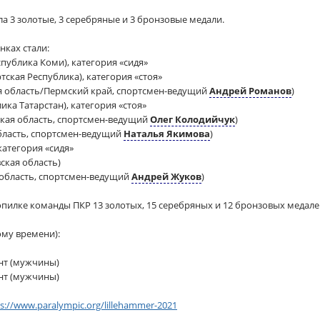
ла 3 золотые, 3 серебряные и 3 бронзовые медали.
ках стали:
спублика Коми), категория «сидя»
тская Республика), категория «стоя»
 область/Пермский край, спортсмен-ведущий
Андрей Романов
)
ика Татарстан), категория «стоя»
кая область, спортсмен-ведущий
Олег Колодийчук
)
бласть, спортсмен-ведущий
Наталья Якимова
)
 категория «сидя»
ская область)
 область, спортсмен-ведущий
Андрей Жуков
)
опилке команды ПКР 13 золотых, 15 серебряных и 12 бронзовых медале
ому времени):
ант (мужчины)
ант (мужчины)
s://www.paralympic.org/lillehammer-2021