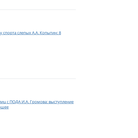
спорта слепых А.А. Копытин: 8
иц с ПОДА И.А. Громова: выступление
ошее