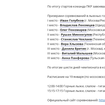
По итогу стартов команда ПКР завоева
Призерами соревнований в лыжных гон
I место -
Иван Голубков
(г. Москва/Ре
I место -
Владислав Лекомцев
(Удмур
I место -
Олег Пономарев
(Московская
II место -
Рушан Миннегулов
(Республ
II место -
Станислав Чохлаев
(Тюменс
II место -
Вера Хлызова
(Тюменская о
III место -
Данила Бритик
(г. Москва),
III место -
Виталий Малышев
(Москов
III место -
Анна Панферова
(Тульская
По итогам шести дней чемпионата в к
Расписание на 19 января (по московск
12:00-14:00 Горные лыжи, слалом - гиг
15:15-17:15 Горные лыжи, слалом - гиг
Официальный сайт соревнований:
http