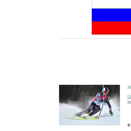
2
С
у