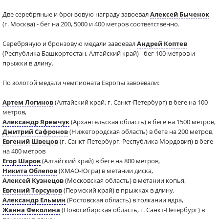
Две серебряные и бронзовую награду завоевал
Алексей Быченок
(г. Москва) - бег на 200, 5000 и 400 метров соответственно.
Серебряную и бронзовую медали завоевал
Андрей Коптев
(Республика Башкортостан, Алтайский край) - бег 100 метров и
прыжки в длину.
По золотой медали чемпионата Европы завоевали:
Артем Логинов
(Алтайский край, г. Санкт-Петербург) в беге на 100
метров,
Александр Яремчук
(Архангельская область) в беге на 1500 метров,
Дмитрий Сафронов
(Нижегородская область) в беге на 200 метров,
Евгений Швецов
(г. Санкт-Петербург, Республика Мордовия) в беге
на 400 метров
Егор Шаров
(Алтайский край) в беге на 800 метров,
Никита Облепов
(ХМАО-Югра) в метании диска,
Алексей Кузнецов
(Московская область) в метании копья,
Евгений Торсунов
(Пермский край) в прыжках в длину,
Александр Ельмин
(Ростовская область) в толкании ядра,
Жанна Феколина
(Новосибирская область, г. Санкт-Петербург) в