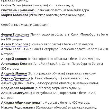
прыжках в длину,
София Оксем (Алтайский край) в толкании ядра,
Светлана Кривенок
(Брянская область) в толкании ядра,
Мария Богачева
(Рязанская область) в толкании ядра.
Серебряные медали завоевали:
Федор Триколич
(Ленинградская область, г. Санкт-Петербург) в беге
на 100 метров,
Антон Прохоров
(Тюменская область) в беге на 100 метров,
Артем Калашян
(г. Санкт-Петербург, Брянская область) в беге на 200
метров,
Андрей Вдовин
(Нижегородская область) в беге на 200 метров,
Александр Костин
(Алтайский край, г. Санкт-Петербург) в беге на
800 метров,
Андрей Шашко
(Волгоградская область) в прыжках в высоту,
Сергей Диордица
(г. Санкт-Петербург) в метании копья,
Александр Лячшенко (Белогородская область) в метании копья,
Владислав Баринов
(г. Москва) в прыжках в длину,
Алина Самигулина
(Республика Башкортостан) в беге на 200
метров,
Акжана Абдикаримова
(г. Москва) в беге на 400 метров,
Николь Родомакина
(Самарская область) в прыжках в длину,