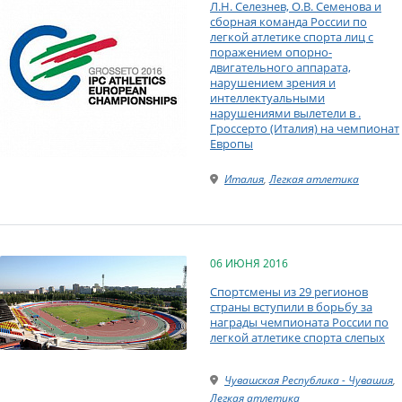
Л.Н. Селезнев, О.В. Семенова и
сборная команда России по
легкой атлетике спорта лиц с
поражением опорно-
двигательного аппарата,
нарушением зрения и
интеллектуальными
нарушениями вылетели в .
Гроссерто (Италия) на чемпионат
Европы
Италия
,
Легкая атлетика
06 ИЮНЯ 2016
Спортсмены из 29 регионов
страны вступили в борьбу за
награды чемпионата России по
легкой атлетике спорта слепых
Чувашская Республика - Чувашия
,
Легкая атлетика