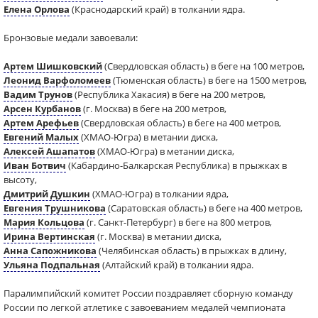
Елена Орлова
(Краснодарский край) в толкании ядра.
Бронзовые медали завоевали:
Артем Шишковский
(Свердловская область) в беге на 100 метров,
Леонид Варфоломеев
(Тюменская область) в беге на 1500 метров,
Вадим Трунов
(Республика Хакасия) в беге на 200 метров,
Арсен Курбанов
(г. Москва) в беге на 200 метров,
Артем Арефьев
(Свердловская область) в беге на 400 метров,
Евгений Малых
(ХМАО-Югра) в метании диска,
Алексей Ашапатов
(ХМАО-Югра) в метании диска,
Иван Ботвич
(Кабардино-Балкарская Республика) в прыжках в
высоту,
Дмитрий Душкин
(ХМАО-Югра) в толкании ядра,
Евгения Трушникова
(Саратовская область) в беге на 400 метров,
Мария Кольцова
(г. Санкт-Петербург) в беге на 800 метров,
Ирина Вертинская
(г. Москва) в метании диска,
Анна Сапожникова
(Челябинская область) в прыжках в длину,
Ульяна Подпальная
(Алтайский край) в толкании ядра.
Паралимпийский комитет России поздравляет сборную команду
России по легкой атлетике с завоеванием медалей чемпионата