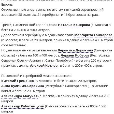
Европы.
Отечественные спортсмены по итогам пяти дней соревнований
завоевали 28 золотых, 21 серебряная и 16 бронзовых наград.
Трижды чемпионкой Европы стала
Наталья Кочерова
(г. Москва) в
беге на 200, 400 и 5000 метров.
Две золотые и серебряную медаль завоевала
Маргарита Гончарова
(г. Москва) в беге на 200 метров, прыжке в длину и беге на 400 метров
соответственно.
По две золотые награды завоевали
Вероника Доронина
(Самарская
область) - в беге на 100 и 400 метров,
Чермен Кобесов
(Республика
Северная Осетия-Алания, г. Санкт-Петербург) - в беге на 200 метров и
прыжках в длину,
Алексей Котлов
- в беге на 200 и 400 метров.
По золотой и серебряной медали завоевали:
Виталий Гриценко
(г. Москва) - в беге на 400 и 200 метров.
Анна Кулинич-Сорокина
(Республика Башкортостан) - в метании
копья и беге на 200 метров
Александра Могучая
(г. Москва) - в прыжках в длину и беге на 200
метров
Александр Работницкий
(Омская область) - в беге на 800 и 1500
метров