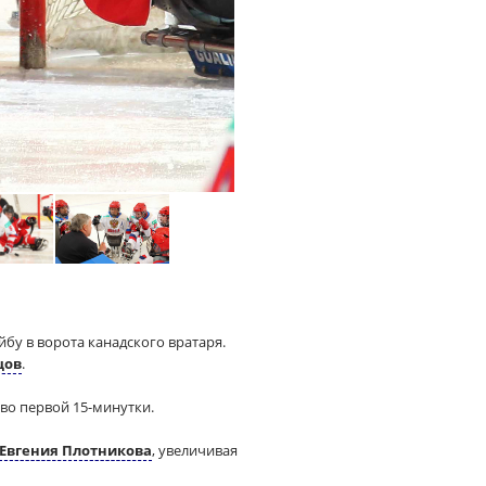
бу в ворота канадского вратаря.
цов
.
во первой 15-минутки.
Евгения Плотникова
, увеличивая