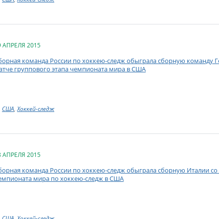
9 АПРЕЛЯ 2015
борная команда России по хоккею-следж обыграла сборную команду Ге
атче группового этапа чемпионата мира в США
США
,
Хоккей-следж
8 АПРЕЛЯ 2015
борная команда России по хоккею-следж обыграла сборную Италии со с
емпионата мира по хоккею-следж в США
США
,
Хоккей-следж