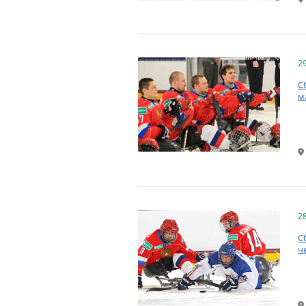
2
С
м
2
С
ч