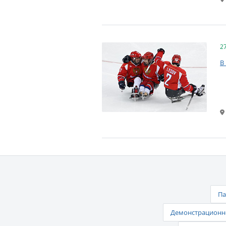
2
В
Па
Демонстрационно