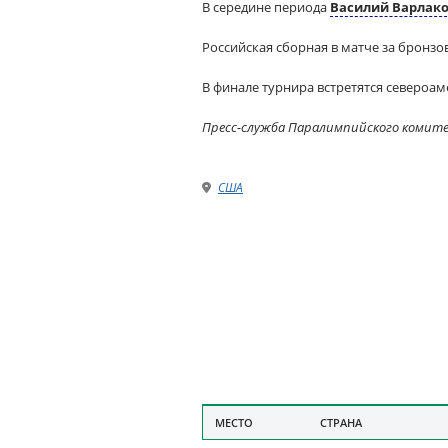
В середине периода
Василий Варлак
Российская сборная в матче за бронзо
В финале турнира встретятся североа
Пресс-служба Паралимпийского комит
США
МЕСТО
СТРАНА