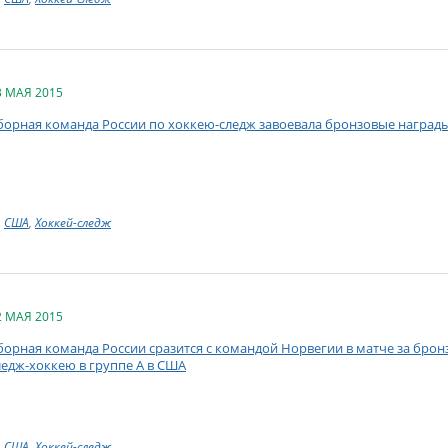
3 МАЯ 2015
борная команда России по хоккею-следж завоевала бронзовые наград
США
,
Хоккей-следж
2 МАЯ 2015
борная команда России сразится с командой Норвегии в матче за бро
ледж-хоккею в группе А в США
США
,
Хоккей-следж