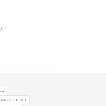
 А
ния
импийский спорт»