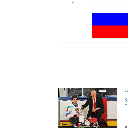
1
0
К
м