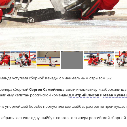
оманда уступила сборной Канады с минимальным отрывом 3-2.
тренера сборной
Сергея Самойлова
взяли инициативу и забросили шай
гали ему капитан российской команды
Дмитрий Лисов
и
Иван Кузне
я в упорнейшей борьбе пропустила две шайбы, растратив преимущест
 забрасывает еще одну шайбу в ворота голкипера российской сборной