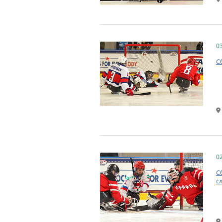
0
С
0
С
с