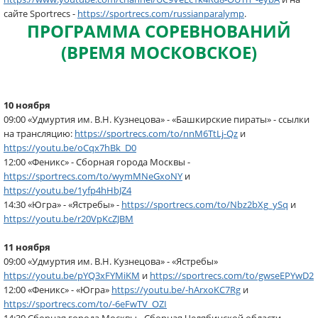
сайте Sportrecs -
https://sportrecs.com/russianparalymp
.
ПРОГРАММА СОРЕВНОВАНИЙ
(ВРЕМЯ МОСКОВСКОЕ)
10 ноября
09:00 «Удмуртия им. В.Н. Кузнецова» - «Башкирские пираты» - ссылки
на трансляцию:
https://sportrecs.com/to/nnM6TtLj-Qz
и
https://youtu.be/oCqx7hBk_D0
12:00 «Феникс» - Сборная города Москвы -
https://sportrecs.com/to/wymMNeGxoNY
и
https://youtu.be/1yfp4hHbJZ4
14:30 «Югра» - «Ястребы» -
https://sportrecs.com/to/Nbz2bXg_ySq
и
https://youtu.be/r20VpKcZJBM
11 ноября
09:00 «Удмуртия им. В.Н. Кузнецова» - «Ястребы»
https://youtu.be/pYQ3xFYMiKM
и
https://sportrecs.com/to/gwseEPYwD2
12:00 «Феникс» - «Югра»
https://youtu.be/-hArxoKC7Rg
и
https://sportrecs.com/to/-6eFwTV_OZI