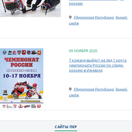
хоккею
Удмуртская Республика
,
Хоккей-
следж
09 НОЯБРЯ 2020
7 команд выйдут на лед 1 круга
чемпионата России по следж-
хоккею в Ижевске
Удмуртская Республика
,
Хоккей-
следж
САЙТЫ ПКР