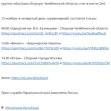
крупно обыграла сборную Челябинской области, счет в матче 24:0.
13 ноября, в четвертый день соревнований, состоятся 3 игры:
09:00 «Удмуртия им. В.Н. Кузнецова» - Сборная Челябинской области
https://sportrecs.com/to/s5r_AnRcLBY
и
https://youtu.be/SpaEsef9nuE
12:00 «Феникс» - «Башкирские пираты»
https://sportrecs.com/to/Bp17XP3rUQI
и
https://youtu.be/VYbRzLB0KNc
14:30 «Югра» - Сборная города Москвы
https://sportrecs.com/to/Ch9DQyxkjTe
и
https://youtu.be/4F3YOh02uTM
Фото:
https://vk.com/ledudmurt
Пресс-служба Паралимпийского комитета России
Удмуртская Республика