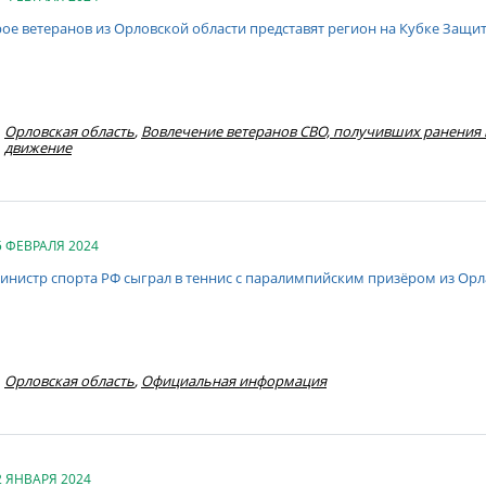
рое ветеранов из Орловской области представят регион на Кубке Защи
Орловская область
,
Вовлечение ветеранов СВО, получивших ранения 
движение
5 ФЕВРАЛЯ 2024
инистр спорта РФ сыграл в теннис с паралимпийским призёром из Орл
Орловская область
,
Официальная информация
2 ЯНВАРЯ 2024