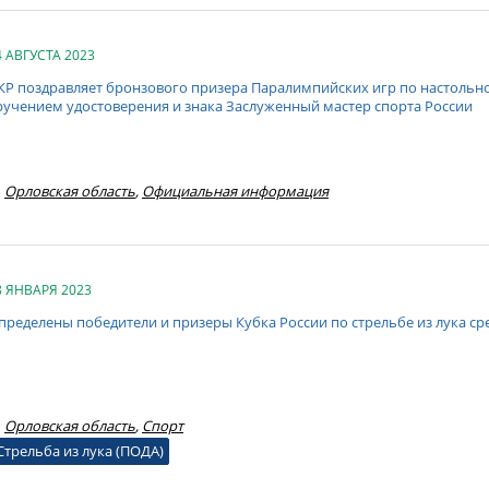
4 АВГУСТА 2023
КР поздравляет бронзового призера Паралимпийских игр по настольно
ручением удостоверения и знака Заслуженный мастер спорта России
Орловская область
,
Официальная информация
8 ЯНВАРЯ 2023
пределены победители и призеры Кубка России по стрельбе из лука ср
Орловская область
,
Спорт
Стрельба из лука (ПОДА)