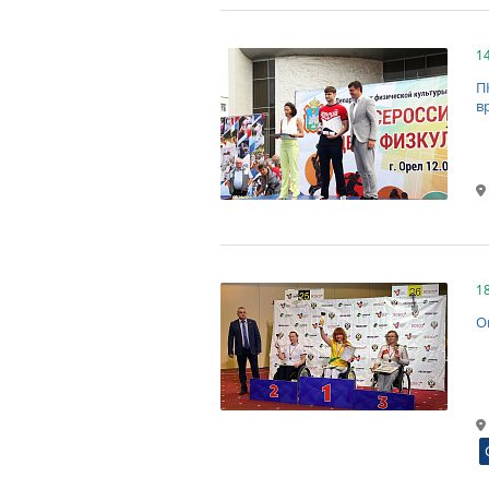
1
П
в
1
О