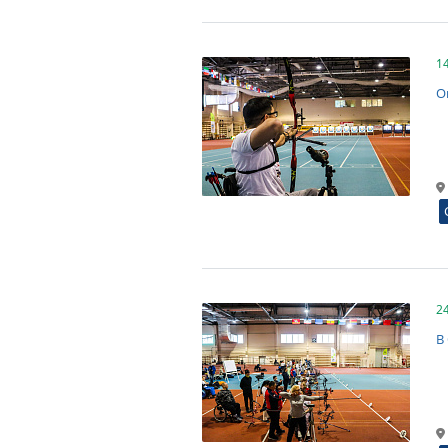
1
О
2
В