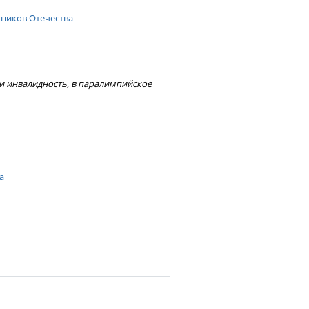
тников Отечества
и инвалидность, в паралимпийское
а