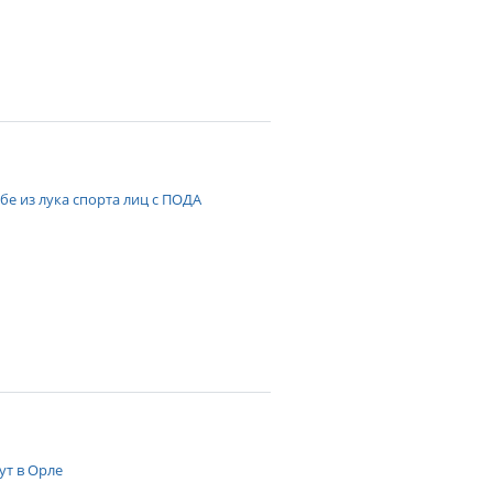
е из лука спорта лиц с ПОДА
ут в Орле