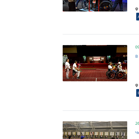
0
В
2
Ч