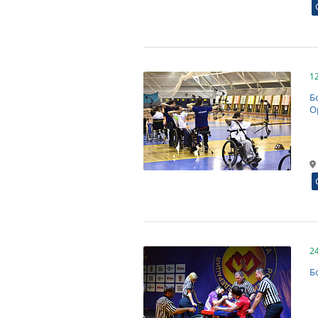
1
Б
О
2
Б