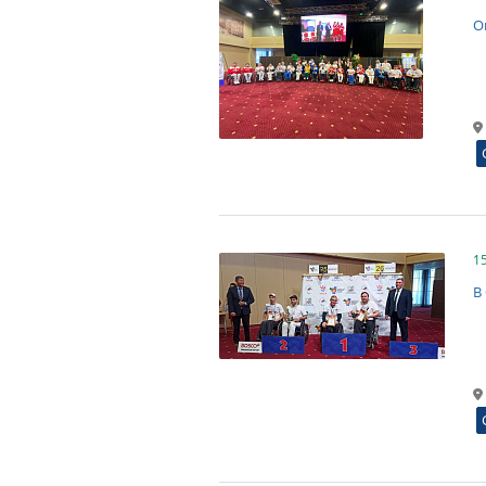
О
1
В