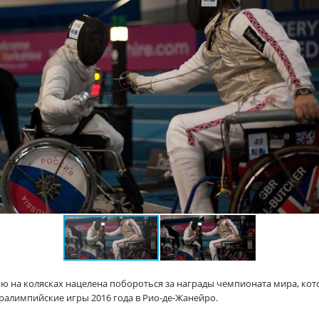
ю на колясках нацелена побороться за награды чемпионата мира, кот
аралимпийские игры 2016 года в Рио-де-Жанейро.