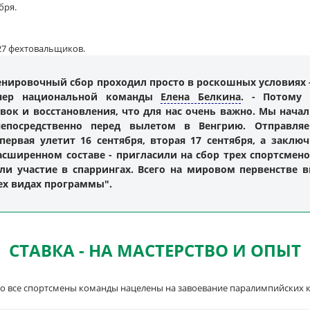
бря.
27 фехтовальщиков.
ировочный сбор проходил просто в роскошных условиях - н
енер национальной команды
Елена Белкина
. - Потому
ок и восстановления, что для нас очень важно. Мы начал
епосредственно перед вылетом в Венгрию. Отправля
ервая улетит 16 сентября, вторая 17 сентября, а заклю
асширенном составе - пригласили на сбор трех спортсме
ли участие в спаррингах. Всего на мировом первенстве в
сех видах программы".
СТАВКА - НА МАСТЕРСТВО И ОПЫТ
то все спортсмены команды нацелены на завоевание паралимпийских к