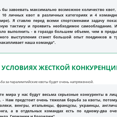
ь бы завоевать максимально возможное количество квот, -
о 10 личных квот в различных категориях и 4 командн
пире). Я ставлю перед всеми спортсменами задачу пока
тную тактику и проявить необходимое самообладание. И
ло выполнить - в гораздо большем объеме, чем в преды
ого выступления станет большой опыт поединков в ту
накапливает наша команда".
 УСЛОВИЯХ ЖЕСТКОЙ КОНКУРЕНЦИ
ьба за паралимпийские квоты будет очень напряженной.
те мира у нас будут весьма серьезные конкуренты в лице
 - Нам предстоит очень тяжелая борьба за квоты, потом
ляки, венгры, итальянцы, французы, украинцы, англич
нга, а в отдельных командах есть по одному-два оче
анда, Германии и Бразилии".