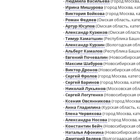
-
Людмила Васильева
(город Москва, 
-
Ирина Мишурова
(город Москва, кат
-
Виктория Бойкова
(город Москва, ка
-
Роман Федяев
(Омская область, кате
-
Артур Юсупов
(Омская область, катег
-
Александр Кузюков
(Омская область,
-
Тимур Хаматшин
(Республика Башкор
-
Александр Курзин
(Вологодская обла
-
Альберт Камалов
(Республика Башкор
-
Евгений Почевалин
(Новосибирская 
-
Максим Шабуров
(Новосибирская об
-
Виктор Дронов
(Новосибирская област
-
Сергей Фролов
(город Москва, катего
-
Сергей Баринов
(город Москва, катег
-
Николай Лукьянов
(Московская обла
-
Сергей Логутенко
(Новосибирская об
-
Ксения Овсянникова
(город Москва,
-
Анна Гладилина
(Курская область, ка
-
Елена Червякова
(город Москва, кате
-
Александра Носова
(город Москва, к
-
Константин Бейч
(Новосибирская обл
-
Наталья Афонина
(Новосибирская об
-
Дмитрий Беляев
(Волгоградская обла