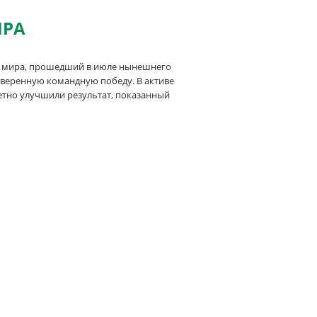
ИРА
ок мира, прошедший в июле нынешнего
 уверенную командную победу. В активе
етно улучшили результат, показанный