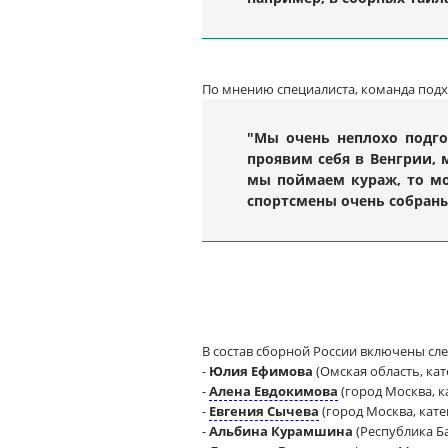
По мнению специалиста, команда подх
"Мы очень неплохо подго
проявим себя в Венгрии, 
мы поймаем кураж, то мо
спортсмены очень собраны
В состав сборной России включены с
-
Юлия Ефимова
(Омская область, кат
-
Алена Евдокимова
(город Москва, ка
-
Евгения Сычева
(город Москва, кате
-
Альбина Курамшина
(Республика Ба