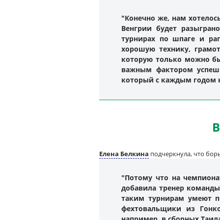
"Конечно же, нам хотелос
Венгрии будет разыгран
турнирах по шпаге и ра
хорошую технику, грамо
которую только можно бы
важным фактором успешн
который с каждым годом 
В
Елена Белкина
подчеркнула, что бор
"Потому что на чемпиона
добавила тренер команды.
таким турнирам умеют по
фехтовальщики из Гонко
например, в сборных Таил