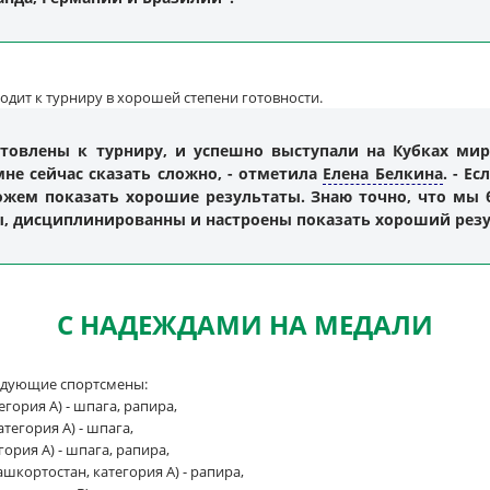
одит к турниру в хорошей степени готовности.
товлены к турниру, и успешно выступали на Кубках мир
мне сейчас сказать сложно, - отметила
Елена Белкина
. - Е
жем показать хорошие результаты. Знаю точно, что мы б
, дисциплинированны и настроены показать хороший резу
С НАДЕЖДАМИ НА МЕДАЛИ
ледующие спортсмены:
егория A) - шпага, рапира,
тегория A) - шпага,
гория A) - шпага, рапира,
шкортостан, категория A) - рапира,