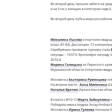
Во второй день прошли забеги на средн
и на 5 км у женщин в категории сидя (L
Во второй день Кубка мира российские 
Михалина Лысова
(спортсмен-ведущ
(класс В1-В3). Дистанцию 7,5 километр
Серебряным призером турнира стала
секунды – 19,57,9. Бронзовую награду з
20.52,4.
Марина Галицына
из Пермского края
Мурманской области (спортсмен-веду
Москвичка
Екатерина Румянцева
поб
На втором месте -
Анна Миленина
(Св
Наталья Братюк
(Архангельская облас
В классе LW10-12
Марта Зайнуллина
и
Победила немка Андреа Эскау/Andrea Es
Москвичка
Ирина Гуляева
показала 5-