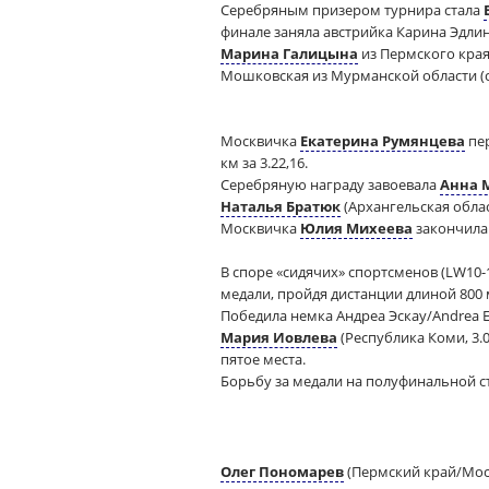
Серебряным призером турнира стала
финале заняла австрийка Карина Эдлинге
Марина Галицына
из Пермского края
Мошковская из Мурманской области (
Москвичка
Екатерина Румянцева
пер
км за 3.22,16.
Серебряную награду завоевала
Анна 
Наталья Братюк
(Архангельская облас
Москвичка
Юлия Михеева
закончила 
В споре «сидячих» спортсменов (LW10-
медали, пройдя дистанции длиной 800 м
Победила немка Андреа Эскау/Andrea Eska
Мария Иовлева
(Республика Коми, 3.0
пятое места.
Борьбу за медали на полуфинальной 
Олег Пономарев
(Пермский край/Мос