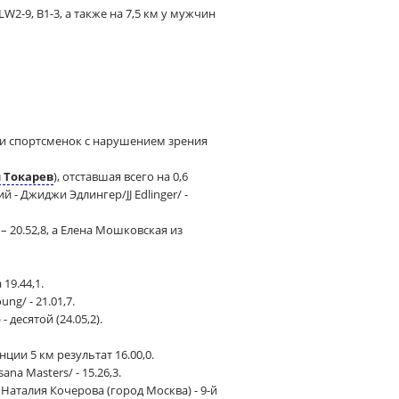
2-9, B1-3, а также на 7,5 км у мужчин
ди спортсменок с нарушением зрения
 Токарев
), отставшая всего на 0,6
 - Джиджи Эдлингер/JJ Edlinger/ -
– 20.52,8, а Елена Мошковская из
19.44,1.
ng/ - 21.01,7.
 десятой (24.05,2).
ции 5 км результат 16.00,0.
a Masters/ - 15.26,3.
, Наталия Кочерова (город Москва) - 9-й