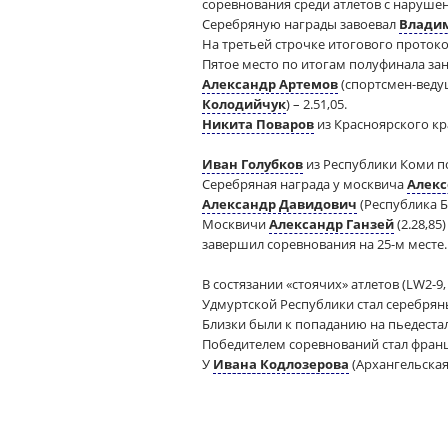
соревнования среди атлетов с нарушени
Серебряную награды завоевал
Влади
На третьей строчке итогового протокол
Пятое место по итогам полуфинала за
Александр Артемов
(спортсмен-вед
Колодийчук
) – 2.51,05.
Никита Поваров
из Красноярского кр
Иван Голубков
из Республики Коми поб
Серебряная награда у москвича
Алекс
Александр Давидович
(Республика Б
Москвичи
Александр Ганзей
(2.28,85)
завершил соревнования на 25-м месте.
В состязании «стоячих» атлетов (LW2-9,
Удмуртской Республики стал серебряны
Близки были к попаданию на пьедеста
Победителем соревнований стал францу
У
Ивана Кодлозерова
(Архангельская 