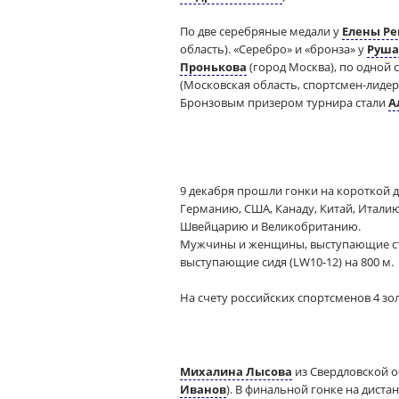
По две серебряные медали у
Елены Р
область). «Серебро» и «бронза» у
Руша
Пронькова
(город Москва), по одной
(Московская область, спортсмен-лидер
Бронзовым призером турнира стали
А
9 декабря прошли гонки на короткой 
Германию, США, Канаду, Китай, Итал
Швейцарию и Великобританию.
Мужчины и женщины, выступающие стоя 
выступающие сидя (LW10-12) на 800 м.
На счету российских спортсменов 4 зо
Михалина Лысова
из Свердловской о
Иванов
). В финальной гонке на диста