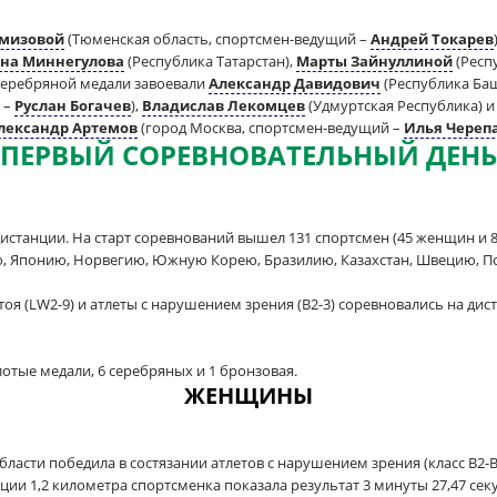
емизовой
(Тюменская область, спортсмен-ведущий –
Андрей Токарев
на Миннегулова
(Республика Татарстан),
Марты Зайнуллиной
(Респ
 серебряной медали завоевали
Александр Давидович
(Республика Ба
 –
Руслан Богачев
),
Владислав Лекомцев
(Удмуртская Республика) 
лександр Артемов
(город Москва, спортсмен-ведущий –
Илья Череп
ПЕРВЫЙ СОРЕВНОВАТЕЛЬНЫЙ ДЕНЬ
дистанции. На старт соревнований вышел 131 спортсмен (45 женщин и 
ию, Японию, Норвегию, Южную Корею, Бразилию, Казахстан, Швецию, 
(LW2-9) и атлеты с нарушением зрения (B2-3) соревновались на диста
лотые медали, 6 серебряных и 1 бронзовая.
ЖЕНЩИНЫ
бласти победила в состязании атлетов с нарушением зрения (класс В2-
нции 1,2 километра спортсменка показала результат 3 минуты 27,47 сек