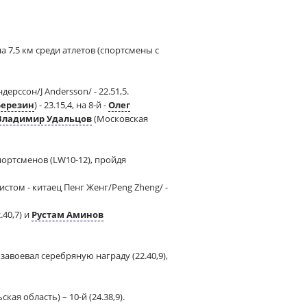
на 7,5 км среди атлетов (спортсмены с
рссон/J Andersson/ - 22.51,5.
Березин
) - 23.15,4, на 8-й -
Олег
Владимир Удальцов
(Московская
портсменов (LW10-12), пройдя
истом - китаец Пенг Женг/Peng Zheng/ -
.40,7) и
Рустам Аминов
завоевал серебряную награду (22.40,9),
кая область) – 10-й (24.38,9).