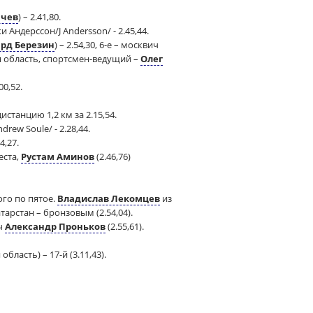
ачев
) – 2.41,80.
Андерссон/J Andersson/ - 2.45,44.
рд Березин
) – 2.54,30, 6-е – москвич
 область, спортсмен-ведущий –
Олег
00,52.
станцию 1,2 км за 2.15,54.
ew Soule/ - 2.28,44.
,27.
еста,
Рустам Аминов
(2.46,76)
ого по пятое.
Владислав Лекомцев
из
тарстан – бронзовым (2.54,04).
ич
Александр Проньков
(2.55,61).
бласть) – 17-й (3.11,43).