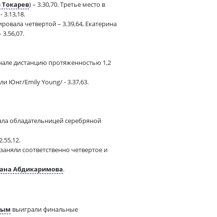
 Токарев
) – 3.30,70. Третье место в
 3.13,18.
ровала четвертой – 3.39,64, Екатерина
3.56,07.
инале дистанцию протяженностью 1,2
и Юнг/Emily Young/ - 3.37,63.
тала обладательницей серебряной
.55,12.
 заняли соответственно четвертое и
ана Абдикаримова
.
вым
выиграли финальные