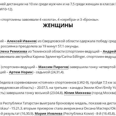
ей дистанции на 10 км среди мужчин и на 7,5 среди женщин в классах LW
W10-12).
спортсмены завоевали 4 «золота», 4 «серебра» и 3 «бронзы».
ЖЕНЩИНЫ
ий –
Алексей Иванов
) из Свердловской области одержала победу сре
а россиянка преодолела за 19 минут 57,1 секунды.
Елена Ремизова
из Тюменской области (спортсмен-ведущий –
Андрей
авоевала австрийка Карина Эдлингер/Carina Edlinger, спортсмен-ведущий
 (спортсмен-ведущий –
Максим Пирогов
) завершила гонку четвертой 
щий –
Артем Норин
) - седьмой (24,31,4).
едила в соревновании «стоячих» спортcменов (LW2-9), пройдя 7,5 км за 
ердловская область) – 20.07,5, на третьем - канадка Эмили Юнг/Emily You
ть) завершила гонку восьмой (23.04,8),
Юлия Михеева
(город Москва) -
з Республики Татарстан выиграла бронзовую медаль, показав на дистан
kau/ - 15.21,3, вторым призером стала американка Оксана Мастерс/Oksan
й результат (16,30,9),
Мария Иовлева
(Республика Коми) - 8-й (16.45,8)