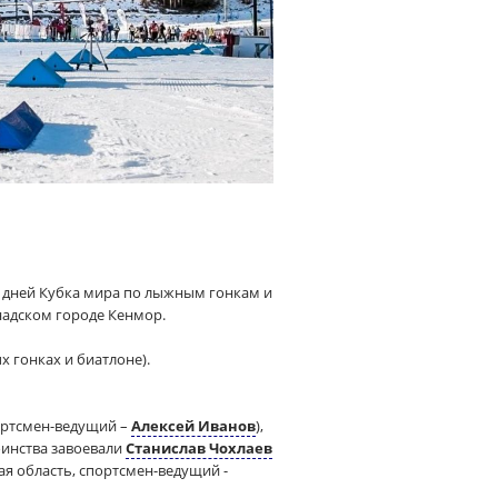
х дней Кубка мира по лыжным гонкам и
надском городе Кенмор.
х гонках и биатлоне).
ортсмен-ведущий –
Алексей Иванов
),
оинства завоевали
Станислав Чохлаев
я область, спортсмен-ведущий -