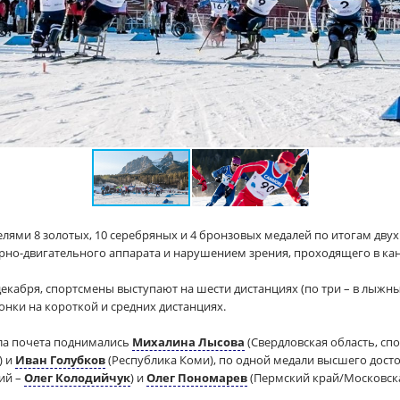
елями 8 золотых, 10 серебряных и 4 бронзовых медалей по итогам дву
рно-двигательного аппарата и нарушением зрения, проходящего в ка
декабря, спортсмены выступают на шести дистанциях (по три – в лыжны
онки на короткой и средних дистанциях.
ла почета поднимались
Михалина Лысова
(Свердловская область, сп
) и
Иван Голубков
(Республика Коми), по одной медали высшего дост
ий –
Олег Колодийчук
) и
Олег Пономарев
(Пермский край/Московска