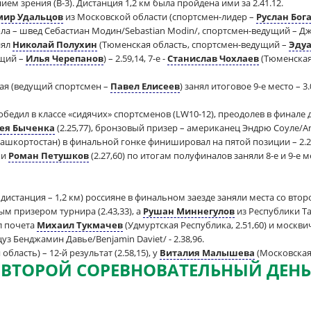
ем зрения (В-3). Дистанция 1,2 км была пройдена ими за 2.41.12.
мир Удальцов
из Московской области (спортсмен-лидер –
Руслан Бог
а – швед Себастиан Модин/Sebastian Modin/, спортсмен-ведущий – Джи 
нял
Николай Полухин
(Тюменская область, спортсмен-ведущий –
Эдуа
ущий –
Илья Черепанов
) – 2.59,14, 7-е -
Станислав Чохлаев
(Тюменская
ая (ведущий спортсмен –
Павел Елисеев
) занял итоговое 9-е место – 3.
едил в классе «сидячих» спортсменов (LW10-12), преодолев в финале ди
ея Быченка
(2.25,77), бронзовый призер – американец Эндрю Соуле/Andr
ашкортостан) в финальной гонке финишировал на пятой позиции – 2.24
 и
Роман Петушков
(2.27,60) по итогам полуфиналов заняли 8-е и 9-е м
 дистанция – 1,2 км) россияне в финальном заезде заняли места со втор
м призером турнира (2.43,33), а
Рушан Миннегулов
из Республики Та
л почета
Михаил Тукмачев
(Удмуртская Республика, 2.51,60) и москв
з Бенджамин Давье/Benjamin Daviet/ - 2.38,96.
область) – 12-й результат (2.58,15), у
Виталия Малышева
(Московская о
ВТОРОЙ СОРЕВНОВАТЕЛЬНЫЙ ДЕНЬ