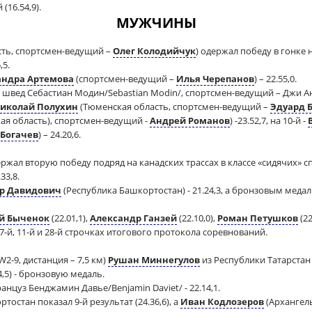
й (16.54,9).
МУЖЧИНЫ
ть, спортсмен-ведущий –
Олег Колодийчук
) одержал победу в гонке 
,5.
андра Артемова
(спортсмен-ведущий –
Илья Черепанов
) – 22.55,0.
швед Себастиан Модин/Sebastian Modin/, спортсмен-ведущий – Джи Анде
иколай Полухин
(Тюменская область, спортсмен-ведущий –
Эдуард 
я область), спортсмен-ведущий -
Андрей Романов
) -23.52,7, на 10-й -
 Богачев
) – 24.20,6.
ржал вторую победу подряд на канадских трассах в классе «сидячих» с
33,8.
р Давидович
(Республика Башкортостан) - 21.24,3, а бронзовым медал
й Быченок
(22.01,1),
Александр Ганзей
(22.10,0),
Роман Петушков
(22
-й, 11-й и 28-й строчках итогового протокола соревнований.
2-9, дистанция – 7,5 км)
Рушан Миннегулов
из Республики Татарстан 
4,5) - бронзовую медаль.
ранцуз Бенджамин Давье/Benjamin Daviet/ - 22.14,1.
остан показал 9-й результат (24.36,6), а
Иван Кодлозеров
(Архангельс