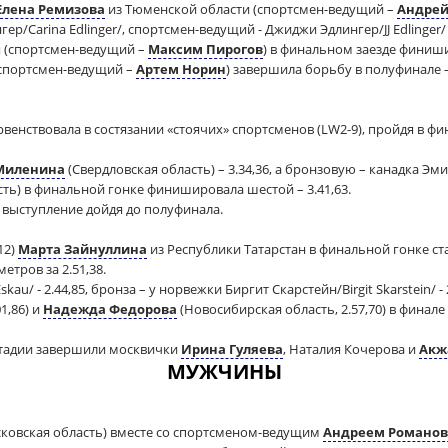
Елена Ремизова
из Тюменской области (спортсмен-ведущий –
Андрей
р/Carina Edlinger/, спортсмен-ведущий - Джиджи Эдлингер/JJ Edlinger/ -
 (спортсмен-ведущий –
Максим Пирогов
) в финальном заезде финиши
спортсмен-ведущий –
Артем Норин
) завершила борьбу в полуфинале – 
венствовала в состязании «стоячих» спортсменов (LW2-9), пройдя в ф
Миленина
(Свердловская область) – 3.34,36, а бронзовую – канадка Эмил
ть) в финальной гонке финишировала шестой – 3.41,63.
выступление дойдя до полуфинала.
12)
Марта Зайнуллина
из Республики Татарстан в финальной гонке с
етров за 2.51,38.
u/ - 2.44,85, бронза – у норвежки Биргит Скарстейн/Birgit Skarstein/ - 2
1,86) и
Надежда Федорова
(Новосибирская область, 2.57,70) в финале
стадии завершили москвички
Ирина Гуляева
, Наталия Кочерова и
Акж
МУЖЧИНЫ
ковская область) вместе со спортсменом-ведущим
Андреем Романо