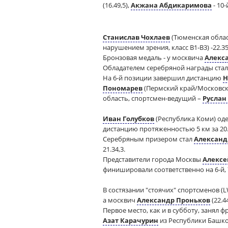
(16.49,5),
Акжана Абдикаримова
- 10-
Станислав Чохлаев
(Тюменская облас
нарушением зрения, класс В1-В3) -22.35
Бронзовая медаль - у москвича
Алекс
Обладателем серебряной награды стал 
На 6-й позиции завершил дистанцию
Н
Пономарев
(Пермский край/Московска
область, спортсмен-ведущий –
Руслан
Иван Голубков
(Республика Коми) оде
дистанцию протяженностью 5 км за 20.
Серебряным призером стал
Александ
21.34,3.
Представители города Москвы
Алексе
финишировали соответственно на 6-й, 7
В состязании "стоячих" спортсменов (LW
а москвич
Александр Проньков
(22.4
Первое место, как и в субботу, занял ф
Азат Карачурин
из Республики Башкорт