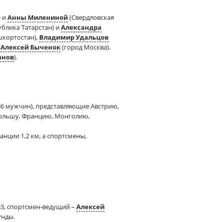
) и
Анны Милениной
(Свердловская
ублика Татарстан) и
Александра
шкортостан),
Владимир Удальцов
и
Алексей Быченок
(город Москва).
анов
).
86 мужчин), представляющие Австрию,
Польшу, Францию, Монголию,
нции 1,2 км, а спортсмены,
В3, спортсмен-ведущий –
Алексей
унды.