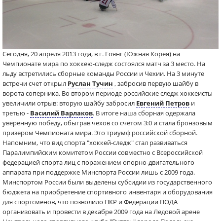
Сегодня, 20 апреля 2013 года, в г. Гоянг (Южная Корея) на
Чемпионате мира по хоккею-следж состоялся матч за 3 место. На
льду встретились сборные команды России и Чехии. На 3 минуте
встречи счет открыл
Руслан Тучин
, забросив первую шайбу в
ворота соперника. Во втором периоде российские следж хоккеисты
увеличили отрыв: вторую шайбу забросил
Евгений Петров
и
третью -
Василий Варлаков
. В итоге наша сборная одержала
уверенную победу, обыграв чехов со счетом 3:0 и стала бронзовым
призером Чемпионата мира. Это триумф российской сборной.
Напомним, что вид спорта "хоккей-следж" стал развиваться
Паралимпийским комитетом России совместно с Всероссийской
федерацией спорта лиц с поражением опорно-двигательного
аппарата при поддержке Минспорта России лишь с 2009 года.
Минспортом России были выделены субсидии из государственного
бюджета на приобретение спортивного инвентаря и оборудования
для спортсменов, что позволило ПКР и Федерации ПОДА
организовать и провести в декабре 2009 года на Ледовой арене