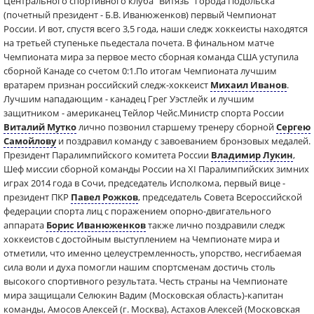
Центрального спортивного клуба "Витязь" города Подольска
(почетный президент - Б.В. Иванюженков) первый Чемпионат
России. И вот, спустя всего 3,5 года, наши следж хоккеисты находятся
на третьей ступеньке пьедестала почета. В финальном матче
Чемпионата мира за первое место сборная команда США уступила
сборной Канаде со счетом 0:1.По итогам Чемпионата лучшим
вратарем признан российский следж-хоккеист
Михаил Иванов
.
Лучшим нападающим - канадец Грег Уэстлейк и лучшим
защитником - американец Тейлор Чейс.Министр спорта России
Виталий Мутко
лично позвонил старшему тренеру сборной
Сергею
Самойлову
и поздравил команду с завоеванием бронзовых медалей.
Президент Паралимпийского комитета России
Владимир Лукин
,
Шеф миссии сборной команды России на XI Паралимпийских зимних
играх 2014 года в Сочи, председатель Исполкома, первый вице -
президент ПКР
Павел Рожков
, председатель Совета Всероссийской
федерации спорта лиц с поражением опорно-двигательного
аппарата
Борис Иванюженков
также лично поздравили следж
хоккеистов с достойным выступлением на Чемпионате мира и
отметили, что именно целеустремленность, упорство, несгибаемая
сила воли и духа помогли нашим спортсменам достичь столь
высокого спортивного результата. Честь страны на Чемпионате
мира защищали Селюкин Вадим (Московская область)-капитан
команды, Амосов Алексей (г. Москва), Астахов Алексей (Московская