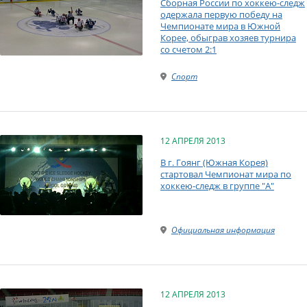
Сборная России по хоккею-следж
одержала первую победу на
Чемпионате мира в Южной
Корее, обыграв хозяев турнира
со счетом 2:1
Спорт
12 АПРЕЛЯ 2013
В г. Гоянг (Южная Корея)
стартовал Чемпионат мира по
хоккею-следж в группе "А"
Официальная информация
12 АПРЕЛЯ 2013