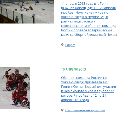
11 апреля 2013 года в г. Гоянг
(Южная Корея), где 12 - 20 апреля
пройдет Чемпионат мира по
хоккею-следж в группе "А", в
рамках подготовки к
соревнованиям сборная команда
России провела товарищеский
матч со сборной командой Чехии
Спорт
10 АПРЕЛЯ 2013
Сборная команда России по
хоккею-следж прилетела в г.
Гоянг (Южная Корея) для участия
в Чемпионате мира в группе "А",
который пройдет с 12 по 21
апреля 2013 года
Официальная информация