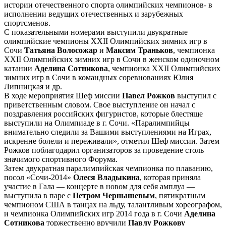
истории отечественного спорта олимпийских чемпионов- в
исполнении ведущих отечественных и зарубежных
спортсменов.
С показательными номерами выступили двукратные
олимпийские чемпионы XXII Олимпийских зимних игр в
Сочи
Татьяна Волосожар
и
Максим Траньков
, чемпионка
XXII Олимпийских зимних игр в Сочи в женском одиночном
катании
Аделина Сотникова
, чемпионка XXII Олимпийских
зимних игр в Сочи в командных соревнованиях Юлия
Липницкая и др.
В ходе мероприятия Шеф миссии
Павел Рожков
выступил с
приветственным словом. Свое выступление он начал с
поздравления российских фигуристов, которые блестяще
выступили на Олимпиаде в г. Сочи. «Паралимпийцы
внимательно следили за Вашими выступлениями на Играх,
искренне болели и переживали», отметил Шеф миссии. Затем
Рожков поблагодарил организаторов за проведение столь
значимого спортивного Форума.
Затем двукратная паралимпийская чемпионка по плаванию,
посол «Сочи-2014»
Олеся Владыкина
, которая приняла
участие в Гала — концерте в новом для себя амплуа —
выступила в паре с
Петром Чернышевым
, пятикратным
чемпионом США в танцах на льду, талантливым хореографом,
и чемпионка Олимпийских игр 2014 года в г. Сочи
Аделина
Сотникова
торжественно вручили
Павлу Рожкову