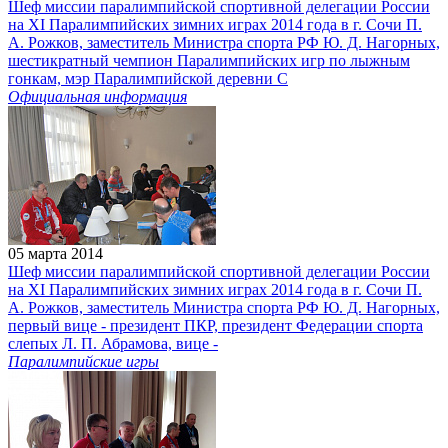
Шеф миссии паралимпийской спортивной делегации России
на XI Паралимпийских зимних играх 2014 года в г. Сочи П.
А. Рожков, заместитель Министра спорта РФ Ю. Д. Нагорных,
шестикратный чемпион Паралимпийских игр по лыжным
гонкам, мэр Паралимпийской деревни С
Официальная информация
05 марта 2014
Шеф миссии паралимпийской спортивной делегации России
на XI Паралимпийских зимних играх 2014 года в г. Сочи П.
А. Рожков, заместитель Министра спорта РФ Ю. Д. Нагорных,
первый вице - президент ПКР, президент Федерации спорта
слепых Л. П. Абрамова, вице -
Паралимпийские игры