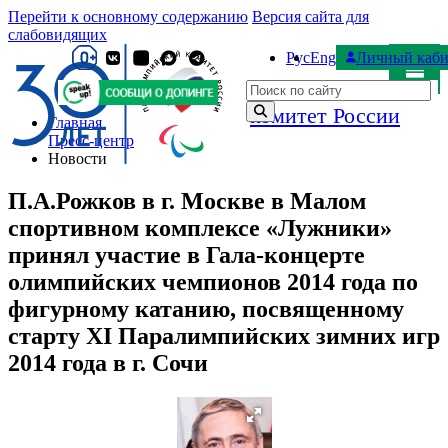
Перейти к основному содержанию
Версия сайта для
слабовидящих
Рус
Eng
Личный каби
Паралимпийский
Поиск по сайту
комитет России
Главная
Пресс-центр
Новости
П.А.Рожков в г. Москве в Малом
спортивном комплексе «Лужники»
принял участие в Гала-концерте
олимпийских чемпионов 2014 года по
фигурному катанию, посвященному
старту XI Паралимпийских зимних игр
2014 года в г. Сочи