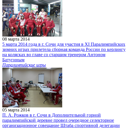
08 марта 2014
5 марта 2014 года в г. Сочи для участия в XI Паралимпийских
зимних играх прилетела сборная команда России по керлингу
на колясках во главе со старшим тренером Антоном
Батугиным
Паралимпийские игры
05 марта 2014
П. А. Рожков в г. Сочи в Дополнительной горной
паралимпийской деревне провел очередное селекторное
организационное совещание Штаба спортивной делегации