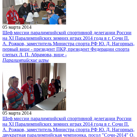
05 марта 2014
Шеф миссии паралимпийской спортивной делегации России
на XI Паралимпийских зимних играх 2014 года в г. Сочи П.
А. Рожков, заместитель Министра спорта РФ Ю. Д. Нагорных,
первый вице - президент ПКР, президент Федерации спорта
слепых Л. П. Абрамова, вице -
Паралимпийские игры
05 марта 2014
Шеф миссии паралимпийской спортивной делегации России
на XI Паралимпийских зимних играх 2014 года в г. Сочи П.
А. Рожков, заместитель Министра спорта РФ Ю. Д. Нагорных,
двукратная паралимпийская чемпионка, посол "Сочи-2014" О.