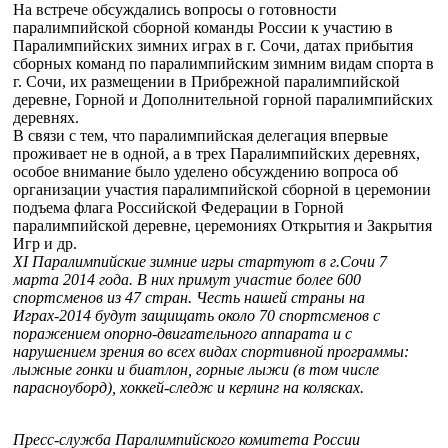
На встрече обсуждались вопросы о готовности
паралимпийской сборной команды России к участию в
Паралимпийских зимних играх в г. Сочи, датах прибытия
сборных команд по паралимпийским зимним видам спорта в
г. Сочи, их размещении в Прибрежной паралимпийской
деревне, Горной и Дополнительной горной паралимпийских
деревнях.
В связи с тем, что паралимпийская делегация впервые
проживает не в одной, а в трех Паралимпийских деревнях,
особое внимание было уделено обсуждению вопроса об
организации участия паралимпийской сборной в церемонии
подъема флага Российской Федерации в Горной
паралимпийской деревне, церемониях Открытия и Закрытия
Игр и др.
XI Паралимпийские зимние игры стартуют в г.Сочи 7
марта 2014 года. В них примут участие более 600
спортсменов из 47 стран. Честь нашей страны на
Играх-2014 будут защищать около 70 спортсменов с
поражением опорно-двигательного аппарата и с
нарушением зрения во всех видах спортивной программы:
лыжные гонки и биатлон, горные лыжи (в том числе
парасноуборд), хоккей-следж и керлинг на колясках.
Пресс-служба Паралимпийского комитета России