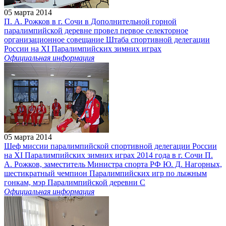
05 марта 2014
П. А. Рожков в г. Сочи в Дополнительной горной
паралимпийской деревне провел первое селекторное
организационное совещание Штаба спортивной делегации
России на XI Паралимпийских зимних играх
Официальная информация
05 марта 2014
Шеф миссии паралимпийской спортивной делегации России
на XI Паралимпийских зимних играх 2014 года в г. Сочи П.
А. Рожков, заместитель Министра спорта РФ Ю. Д. Нагорных,
шестикратный чемпион Паралимпийских игр по лыжным
гонкам, мэр Паралимпийской деревни С
Официальная информация