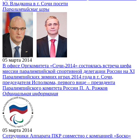
Ю. Влыдкина в г. Сочи посети
Паралимпийские игры
05 марта 2014
В офисе Оргкомитета «Сочи-2014» состоялась встреча шефа
миссии паралимпийской спортивной делегации России на XI
Паралимпийских зимних играх 2014 года в г. Сочи,
председателя Исполкома, первого вице – президента
Паралимпийского комитета России П. А. Рожков
Официальная информация
05 марта 2014
Сотрудники Аппарата ПКР совместно с компанией «Боско»