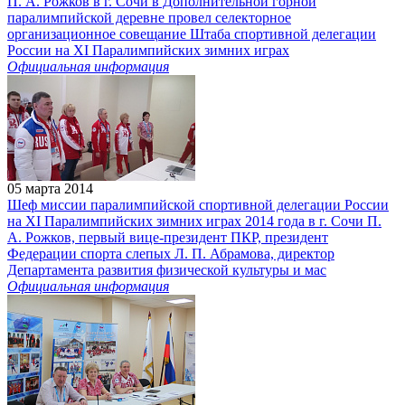
П. А. Рожков в г. Сочи в Дополнительной горной
паралимпийской деревне провел селекторное
организационное совещание Штаба спортивной делегации
России на XI Паралимпийских зимних играх
Официальная информация
05 марта 2014
Шеф миссии паралимпийской спортивной делегации России
на XI Паралимпийских зимних играх 2014 года в г. Сочи П.
А. Рожков, первый вице-президент ПКР, президент
Федерации спорта слепых Л. П. Абрамова, директор
Департамента развития физической культуры и мас
Официальная информация