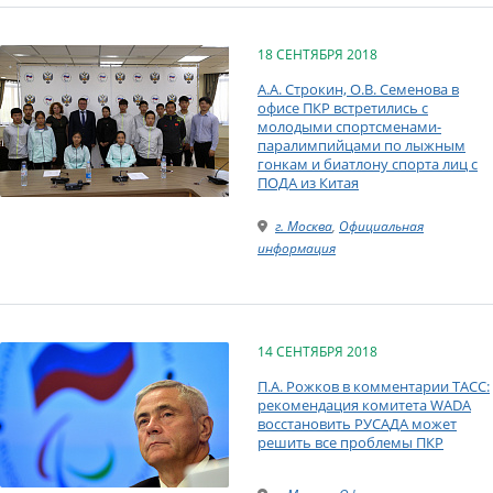
18 СЕНТЯБРЯ 2018
А.А. Строкин, О.В. Семенова в
офисе ПКР встретились с
молодыми спортсменами-
паралимпийцами по лыжным
гонкам и биатлону спорта лиц с
ПОДА из Китая
г. Москва
,
Официальная
информация
14 СЕНТЯБРЯ 2018
П.А. Рожков в комментарии ТАСС:
рекомендация комитета WADA
восстановить РУСАДА может
решить все проблемы ПКР