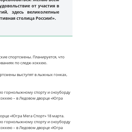
удовольствие от участия в
ий, здесь великолепные
ивная столица России!».
ские спортсмены. Планируется, что
ованиях по следж-хоккею.
ртсмены выступят в лыжных гонках,
 по горнолыжному спорту и сноуборду
-хоккею – в Ледовом дворце «Югра
орце «Югра Мега Спорт» 18 марта.
 по горнолыжному спорту и сноуборду
-хоккею – в Ледовом дворце «Югра