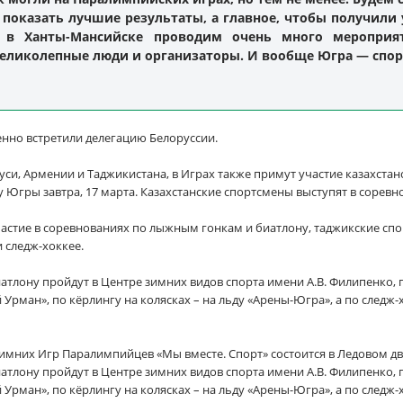
показать лучшие результаты, а главное, чтобы получили 
ы в Ханты-Мансийске проводим очень много мероприят
еликолепные люди и организаторы. И вообще Югра — спорт
енно встретили делегацию Белоруссии.
си, Армении и Таджикистана, в Играх также примут участие казахстан
у Югры завтра, 17 марта. Казахстанские спортсмены выступят в соревн
стие в соревнованиях по лыжным гонкам и биатлону, таджикские спо
 следж-хоккее.
тлону пройдут в Центре зимних видов спорта имени А.В. Филипенко,
рман», по кёрлингу на колясках – на льду «Арены-Югра», а по следж
мних Игр Паралимпийцев «Мы вместе. Спорт» состоится в Ледовом дв
тлону пройдут в Центре зимних видов спорта имени А.В. Филипенко,
рман», по кёрлингу на колясках – на льду «Арены-Югра», а по следж