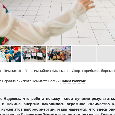
ия в Зимних Игр Паралимпийцев «Мы вместе. Спорт» прибыли сборные 
а Паралимпийского комитета России
Павел Рожков
:
. Надеюсь, что ребята покажут свои лучшие результаты.
х в Пекине, энергии накопилось огромное количество к
нужен этот выброс энергии, и мы надеемся, что здесь они
ак могли на Паралимпийских играх, но тем не менее. Будем