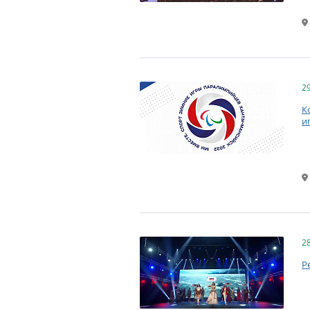
2
К
и
2
Р