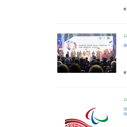
2
Ф
2
Н
п