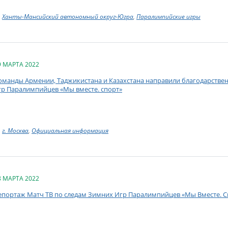
Ханты-Мансийский автономный округ-Югра
,
Паралимпийские игры
9 МАРТА 2022
оманды Армении, Таджикистана и Казахстана направили благодарстве
гр Паралимпийцев «Мы вместе. спорт»
г. Москва
,
Официальная информация
8 МАРТА 2022
епортаж Матч ТВ по следам Зимних Игр Паралимпийцев «Мы Вместе. С