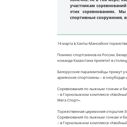
участникам соревнований 
этих соревнованиях. М
спортивные сооружения, в
14 марта в Ханты-Мансийске торжеств
Помимо спортсменов из России, Белару
команда Казахстана прилетит в столиц
Белорусские паралимпийцы примут уча
армянские спортсмены – в сноуборде и
Соревнования по лыжным гонкам и биа
– в Горнолыжном комплексе «Хвойный У
Мега Спорт».
Торжественная церемония открытия Зи
Соревнования по лыжным гонкам и биа
– в Горнолыжном комплексе «Хвойный У