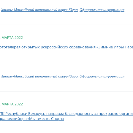
Ханты-Мансийский автономный округ-Югра
,
Официальная информация
2 МАРТА 2022
отогалерея открытых Всероссийских соревнования «Зимние Игры Пар
Ханты-Мансийский автономный округ-Югра
,
Официальная информация
2 МАРТА 2022
ПК Республики Беларусь направил благодарность за прекрасно орган
аралимпийцев «Мы вместе. Спорт»