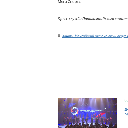
Мега Спорт».
Пресс-служба Паралимпийского комит
Ханты-Мансийский автономный округ
0
Д
М