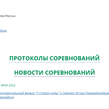
ета России
-Югра
ПРОТОКОЛЫ СОРЕВНОВАНИЙ
НОВОСТИ СОРЕВНОВАНИЙ
5 МАЯ 2022
окументальный фильм “7 сторон силы" о Зимних Играх Паралимпийцев 
ансийске